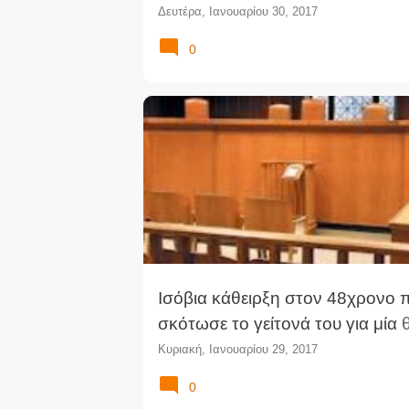
Δευτέρα, Ιανουαρίου 30, 2017
0
ΑΝΘΡΩΠΟΚΤΟΝΊΑ
ΔΙΚΑΣΤΙΚΆ ΝΈΑ
ΔΟΛΟΦΟΝ
ΚΆΘΕΙΡΞΗ
ΜΙΚΤΌ ΟΡΚΩΤΌ
ΠΟΙΝΉ
Ισόβια κάθειρξη στον 48χρονο 
σκότωσε το γείτονά του για μία 
πάρκινγκ
Κυριακή, Ιανουαρίου 29, 2017
0