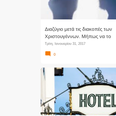
Διαζύγιο μετά τις διακοπές των
Χριστουγέννων. Μήπως να το
ξανασκεφτόσασταν;
Τρίτη, Ιανουαρίου 31, 2017
0
ΔΙΚΑΣΤΉΡΙΟ ΛΕΥΚΩΣΊΑΣ
ΕΙΑ ΛΕΙΤΟΥΡΓΊΑΣ ΞΕΝ
ΈΦΕΣΗ
ΕΦΕΤΕΊΟ
ΝΟΜΟΛΟΓΊΑ