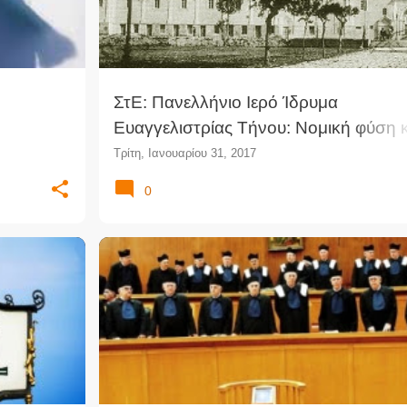
ΣτΕ: Πανελλήνιο Ιερό Ίδρυμα
Ευαγγελιστρίας Τήνου: Νομική φύση κ
διοίκηση
Τρίτη, Ιανουαρίου 31, 2017
0
ΟΔΟΧΕΊΟΥ
ΆΡΕΙΟΣ ΠΆΓΟΣ
ΔΗΜΌΣΙΟ ΔΊΚΑΙΟ
ΔΙΑΤΑΓΉ ΠΛΗΡΩΜΉΣ
+
ΝΟΜΟΛΟΓΊΑ
ΠΟΛΙΤΙΚΉ ΔΙΚΑΙΟΔΟΣΊΑ