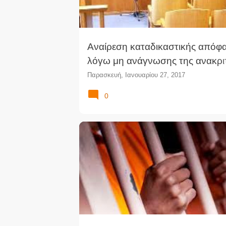
Αναίρεση καταδικαστικής απόφ
λόγω μη ανάγνωσης της ανακρι
κατάθεσης του εγκαλούντος στο
Παρασκευή, Ιανουαρίου 27, 2017
ακροατήριο
0
ΕΔΔΑ
ΚΑΤΑΔΊΚΗ
ΚΡΑΤΟΎΜΕΝΟΣ
ΣΥΝΘΉΚΕΣ ΚΡΆΤΗΣΗΣ
ΦΥΛΑΚΈΣ