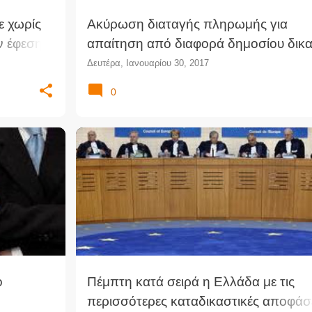
ε χωρίς
Ακύρωση διαταγής πληρωμής για
ν έφεση
απαίτηση από διαφορά δημοσίου δικα
ρισμού
Δευτέρα, Ιανουαρίου 30, 2017
0
ΣΊΑΣ
ΑΝΘΡΏΠΙΝΑ ΔΙΚΑΙΏΜΑΤΑ
ΕΔΔΑ
ΕΣΔΑ
+
ΕΥΡΩΠΑΪΚΌ ΔΙΚΑΣΤΉΡΙΟ ΑΝΘΡΩΠΊΝΩΝ ΔΙΚΑΙΩΜΆΤΩΝ
ο
Πέμπτη κατά σειρά η Ελλάδα με τις
περισσότερες καταδικαστικές αποφάσ