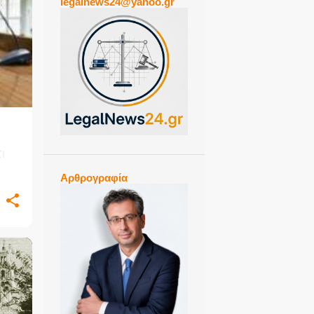
legalnews24@yahoo.gr
+
ι ο
Αρθρογραφία
+