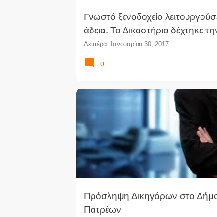
Γνωστό ξενοδοχείο λειτουργούσ
άδεια. Το Δικαστήριο δέχτηκε τη
του Κυπριακού Οργανισμού Του
Δευτέρα, Ιανουαρίου 30, 2017
0
ΔΙΟΡΙΣΜΟΊ
ΘΈΣΕΙΣ ΔΙΚΗΓΌΡΩΝ
ΘΈΣΕΙΣ ΕΡΓΑ
ΠΡΟΚΉΡΥΞΗ
ΠΡΟΣΛΉΨΕΙΣ
Πρόσληψη Δικηγόρων στο Δήμ
Πατρέων