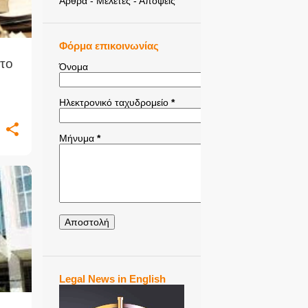
Άρθρα - Μελέτες - Απόψεις
Φόρμα επικοινωνίας
το
Όνομα
Ηλεκτρονικό ταχυδρομείο
*
Μήνυμα
*
Η
+
Legal News in English