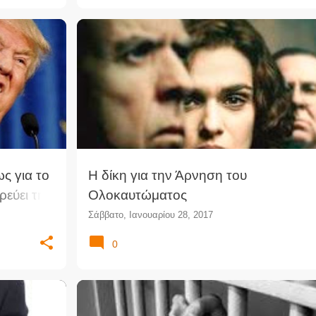
ΔΙΚΑΣΤΉΡΙΟ
ΔΊΚΗ
ΙΣΤΟΡΙΚΈΣ ΔΊΚΕΣ
+
ΚΙΝΗΜΑΤΟΓΡΆΦΟΣ
ΟΛΟΚΑΎΤΩΜΑ
ς για το
Η δίκη για την Άρνηση του
εύει την
Ολοκαυτώματος
νικές
Σάββατο, Ιανουαρίου 28, 2017
0
ΣΊΑΣ
ΝΟΜΙΚΈΣ ΕΚΔΗΛΏΣΕΙΣ
ΠΟΙΝΉ
ΠΟΙΝΙΚΌ ΔΊΚΑΙΟ