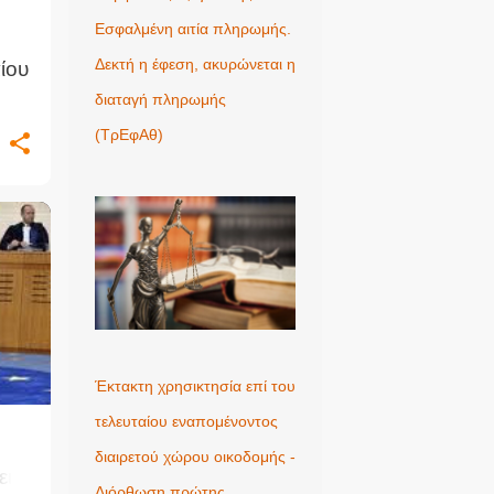
Εσφαλμένη αιτία πληρωμής.
Δεκτή η έφεση, ακυρώνεται η
ίου
διαταγή πληρωμής
(ΤρΕφΑθ)
+
Έκτακτη χρησικτησία επί του
τελευταίου εναπομένοντος
διαιρετού χώρου οικοδομής -
εις
Διόρθωση πρώτης