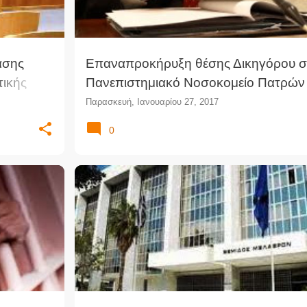
ασης
Επαναπροκήρυξη θέσης Δικηγόρου σ
τικής
Πανεπιστημιακό Νοσοκομείο Πατρών
Παρασκευή, Ιανουαρίου 27, 2017
0
ΑΞΙΩΜΑΤΙΚΟΊ
ΆΡΕΙΟΣ ΠΆΓΟΣ
ΔΊΚΑΙΗ ΔΊΚΗ
ΈΚΔΟΣ
+
ΠΡΑΞΙΚΌΠΗΜΑ
ΤΟΥΡΚΊΑ