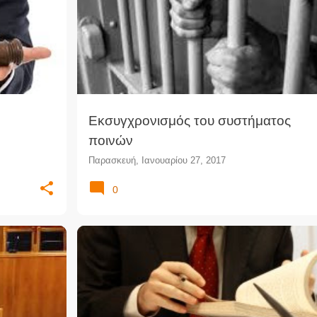
Σ
+
ΣΩΦΡΟΝΙΣΤΙΚΌ ΣΎΣΤΗΜΑ
Εκσυγχρονισμός του συστήματος
ποινών
Παρασκευή, Ιανουαρίου 27, 2017
0
+
2
ΔΙΟΡΙΣΜΟΊ
ΘΈΣΕΙΣ ΔΙΚΗΓΌΡΩΝ
ΘΈΣΕΙΣ ΕΡΓΑΣΊΑΣ
ΘΈΣΕΙΣ ΝΟΜΙΚΏΝ
ΠΡΟΚΉΡΥΞΗ
ΠΡΟΣΛΉΨΕΙΣ