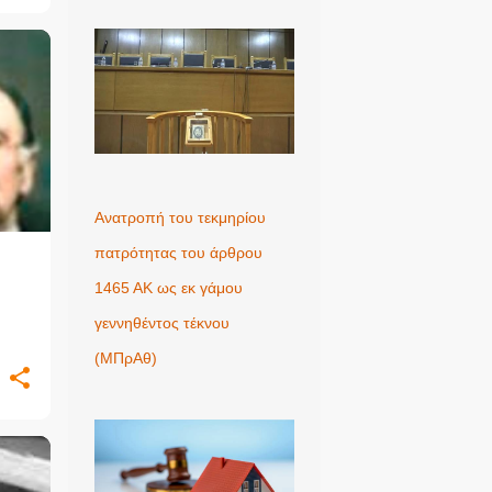
+
Ανατροπή του τεκμηρίου
πατρότητας του άρθρου
1465 ΑΚ ως εκ γάμου
γεννηθέντος τέκνου
(MΠρΑθ)
+