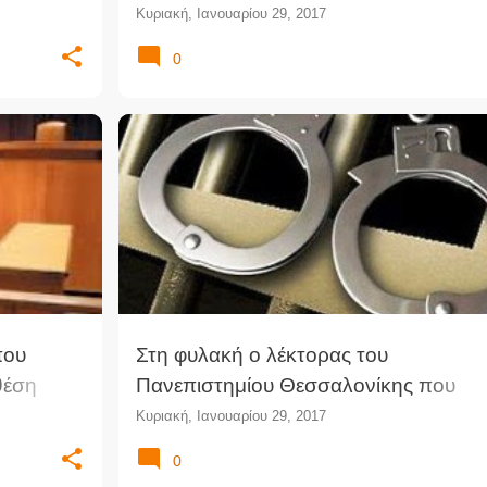
για παραβιάσεις ανθρωπίνων
Κυριακή, Ιανουαρίου 29, 2017
δικαιωμάτων
0
ΊΑ
ΑΝΘΡΩΠΟΚΤΟΝΊΑ
ΔΗΛΗΤΗΡΊΑΣΗ
ΔΙΚΑΣΤΙΚΆ ΝΈΑ
+
ΔΙΚΑΣΤΙΚΌ ΡΕΠΟΡΤΆΖ
ΔΟΛΟΦΟΝΊΑ
ΠΡΟΦΥΛΑΚΙΣΤΈΟΣ
που
Στη φυλακή ο λέκτορας του
θέση
Πανεπιστημίου Θεσσαλονίκης που
κατηγορείται για ανθρωποκτονία της
Κυριακή, Ιανουαρίου 29, 2017
συζύγου και της γιαγιάς της
0