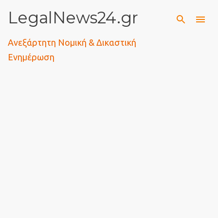
LegalNews24.gr
Μετάβαση στο κύριο περιεχόμενο
Ανεξάρτητη Νομική & Δικαστική
Ενημέρωση