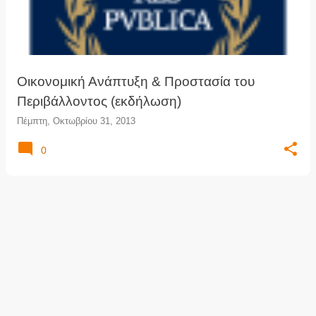
τ
ή
σ
ε
ι
Οικονομική Ανάπτυξη & Προστασία του
ς
Περιβάλλοντος (εκδήλωση)
Πέμπτη, Οκτωβρίου 31, 2013
0