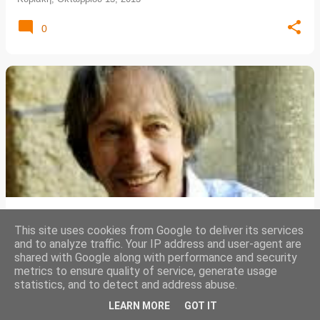
0
H παρηγοριά του μέλλοντος απέναντι στη
This site uses cookies from Google to deliver its services
θλίψη του παρόντος
and to analyze traffic. Your IP address and user-agent are
shared with Google along with performance and security
Κυριακή, Οκτωβρίου 13, 2013
metrics to ensure quality of service, generate usage
statistics, and to detect and address abuse.
0
LEARN MORE
GOT IT