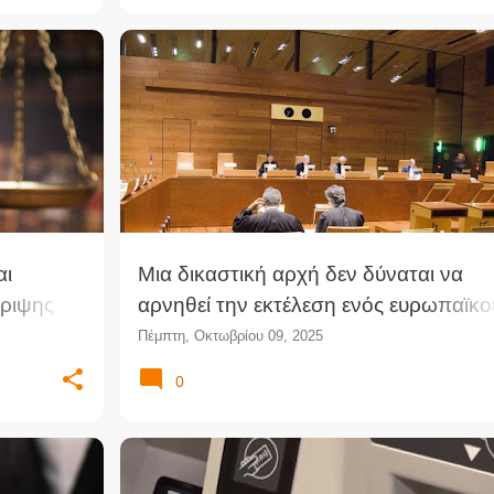
(ΣτΕ)
αι
Μια δικαστική αρχή δεν δύναται να
ριψης
αρνηθεί την εκτέλεση ενός ευρωπαϊκο
ν
εντάλματος σύλληψης και να αναλάβε
Πέμπτη, Οκτωβρίου 09, 2025
ίδια την εκτέλεση της ποινής χωρίς τη
0
συγκατάθεση του κράτους που εξέδω
το ένταλμα (ΔΕΕ)