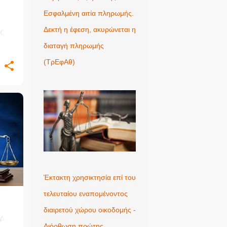
Εσφαλμένη αιτία πληρωμής.
Δεκτή η έφεση, ακυρώνεται η
ς
ύ
διαταγή πληρωμής
ία
(ΤρΕφΑθ)
Έκτακτη χρησικτησία επί του
τελευταίου εναπομένοντος
διαιρετού χώρου οικοδομής -
A.
Διόρθωση πρώτης