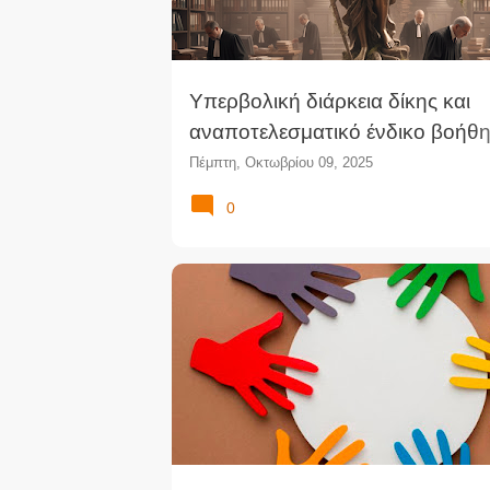
Υπερβολική διάρκεια δίκης και
αναποτελεσματικό ένδικο βοήθ
ενώπιον των Ελληνικών πολιτι
Πέμπτη, Οκτωβρίου 09, 2025
δικαστηρίων: Καταδίκη από το
0