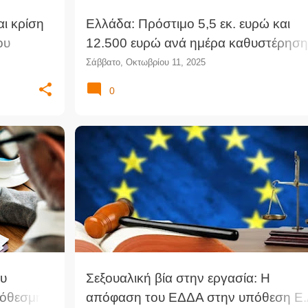
αι κρίση
Ελλάδα: Πρόστιμο 5,5 εκ. ευρώ και
ου
12.500 ευρώ ανά ημέρα καθυστέρηση
εκτέλεσης απόφασης του Ευρωπαϊκο
Σάββατο, Οκτωβρίου 11, 2025
Δικαστηρίου του 2014 για τη λειτουργ
0
ΧΥΤΑ στη Ζάκυνθο
υ
Σεξουαλική βία στην εργασία: Η
ρόθεσμης
απόφαση του ΕΔΔΑ στην υπόθεση E.