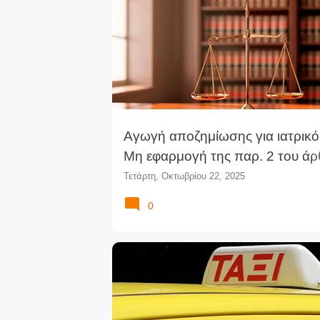
ν
α
ρ
τ
ή
σ
ε
ι
Αγωγή αποζημίωσης για ιατρικό
ς
Μη εφαρμογή της παρ. 2 του άρ
ΚΔΔ στις αγωγές αποζημίωσης 
Τετάρτη, Οκτωβρίου 22, 2025
τα άρθρα 105 και 106 ΕισΝΑΚ 
0