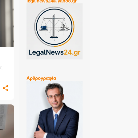
legalnews24@yahoo.gr
ς
σης
Αρθρογραφία