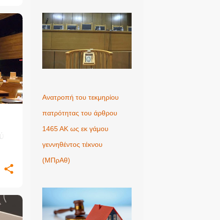
Ανατροπή του τεκμηρίου
πατρότητας του άρθρου
1465 ΑΚ ως εκ γάμου
ύ
γεννηθέντος τέκνου
ι η
(MΠρΑθ)
σε