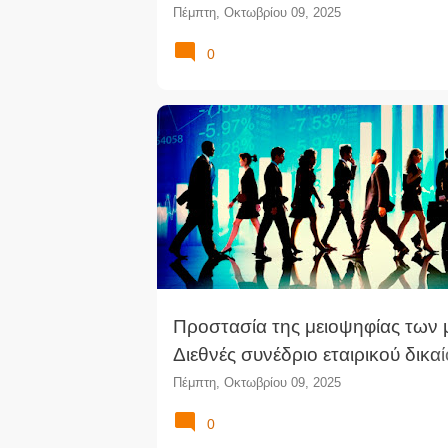
καταβολής ασφαλίστρων (ΣτΚ)
Πέμπτη, Οκτωβρίου 09, 2025
0
Προστασία της μειοψηφίας των 
Διεθνές συνέδριο εταιρικού δικα
Πανεπιστήμιο Κύπρου
Πέμπτη, Οκτωβρίου 09, 2025
0