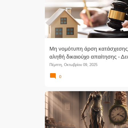
Μη νομότυπη άρση κατάσχεσης
αληθή δικαιούχο απαίτησης - Δε
ανακοπή - Ακύρωση της εκτέλε
Πέμπτη, Οκτωβρίου 09, 2025
(ΜΠρΑθ)
0