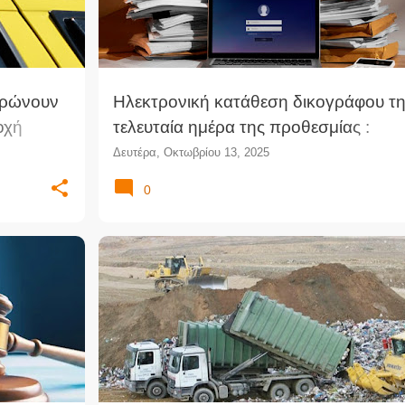
ερώνουν
Ηλεκτρονική κατάθεση δικογράφου τ
οχή
τελευταία ημέρα της προθεσμίας :
ητη
Προσδιορισμός του χρόνου λήξης (με
Δευτέρα, Οκτωβρίου 13, 2025
 του
αφορμή την ΑΠ 1014/2024)
0
νταγμα