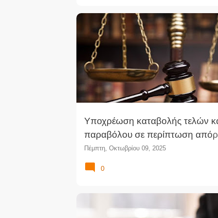
Υποχρέωση καταβολής τελών κ
παραβόλου σε περίπτωση απόρ
αιτήματος για απαλλαγή από τη
Πέμπτη, Οκτωβρίου 09, 2025
υποχρέωση αυτή (ΣτΕ)
0