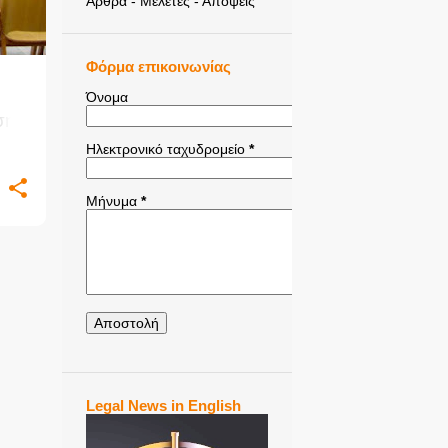
Άρθρα - Μελέτες - Απόψεις
Φόρμα επικοινωνίας
Όνομα
ση
Ηλεκτρονικό ταχυδρομείο
*
κής
Μήνυμα
*
Legal News in English