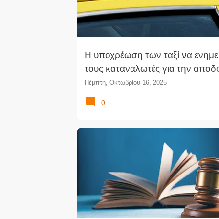
Η υποχρέωση των ταξί να ενημ
τους καταναλωτές για την αποδ
καρτών πληρωμής με αυτοκόλλ
Πέμπτη, Οκτωβρίου 16, 2025
ταμπέλα στον πίσω υαλοπίνακα
0
οχήματος δεν αντίκειται στο Σύ
(ΣτΕ)