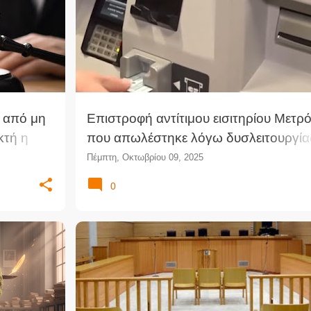
 από μη
Επιστροφή αντίτιμου εισιτηρίου Μετρ
κτή η
που απωλέστηκε λόγω δυσλειτουργία
σης
μηχανηματος αυτόματης πώλησης (Σ
Πέμπτη, Οκτωβρίου 09, 2025
0