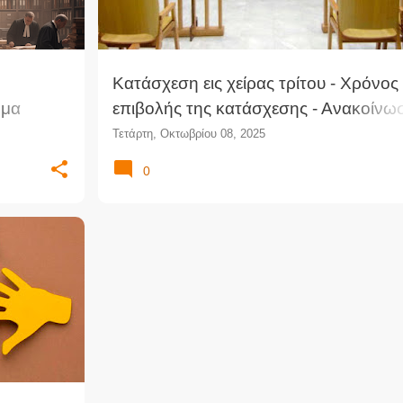
Κατάσχεση εις χείρας τρίτου - Χρόνος
ημα
επιβολής της κατάσχεσης - Ανακοίνω
κών
δίκης - Προσεπίκληση από το καθ' ου
Τετάρτη, Οκτωβρίου 08, 2025
 ΕΔΔΑ
Ελληνικό Δημόσιο ανώνυμης τραπεζι
0
εταιρείας ενωμένη με παρεμπίπτουσα
αγωγή (ΜΠρΑιτ/νίας)