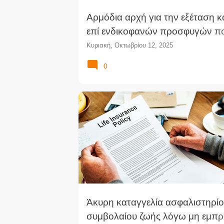
Αρμόδια αρχή για την εξέταση κ
επί ενδικοφανών προσφυγών π
ασκούνται κατά αποφάσεων του
Κυριακή, Οκτωβρίου 12, 2025
Ε.Ο.Π.Π.Ε.Π. (ΝΣΚ)
0
Άκυρη καταγγελία ασφαλιστηρίο
συμβολαίου ζωής λόγω μη εμπ