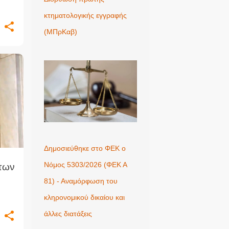
ής
κτηματολογικής εγγραφής
(ΜΠρΚαβ)
Δημοσιεύθηκε στο ΦΕΚ ο
Νόμος 5303/2026 (ΦΕΚ Α
στων
81) - Αναμόρφωση του
κληρονομικού δικαίου και
άλλες διατάξεις
ς