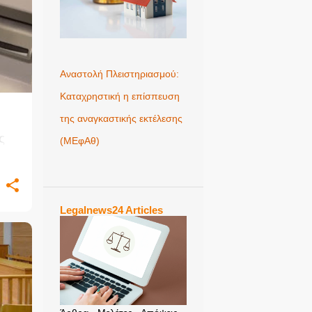
Αναστολή Πλειστηριασμού:
Καταχρηστική η επίσπευση
ό
της αναγκαστικής εκτέλεσης
ς
(ΜΕφΑθ)
τΠ)
Legalnews24 Articles