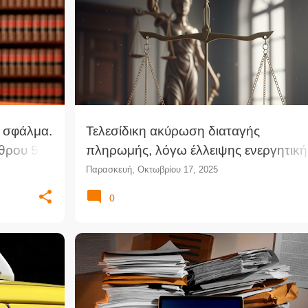
 σφάλμα.
Τελεσίδικη ακύρωση διαταγής
θρου 5
πληρωμής, λόγω έλλειψης ενεργητική
με βάση
νομιμοποίησης της εταιρείας διαχείρι
Παρασκευή, Οκτωβρίου 17, 2025
(ΔΠρΚοζ)
(ΤρΕφΑθ)
0