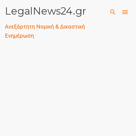
LegalNews24.gr
Μετάβαση στο κύριο περιεχόμενο
Ανεξάρτητη Νομική & Δικαστική
Ενημέρωση