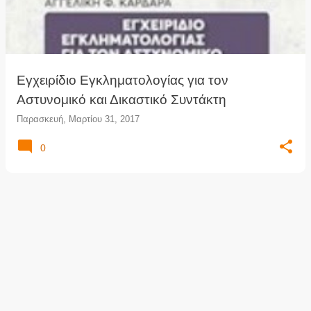
τ
ή
σ
ε
ι
Εγχειρίδιο Εγκληματολογίας για τον
ς
Αστυνομικό και Δικαστικό Συντάκτη
Παρασκευή, Μαρτίου 31, 2017
0