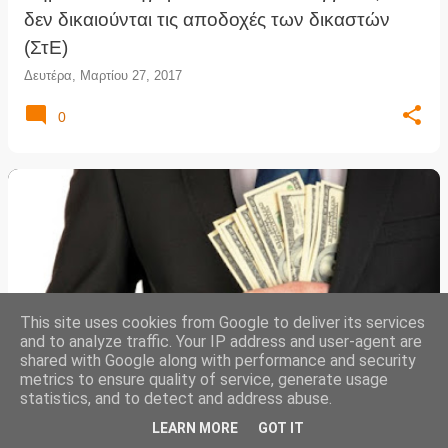
δεν δικαιούνται τις αποδοχές των δικαστών
(ΣτΕ)
Δευτέρα, Μαρτίου 27, 2017
0
This site uses cookies from Google to deliver its services
and to analyze traffic. Your IP address and user-agent are
shared with Google along with performance and security
metrics to ensure quality of service, generate usage
Δικηγορική αμοιβή 3.800.000 λίρες σε ξένη
statistics, and to detect and address abuse.
δικηγορική εταιρία θα καταβάλει το ελληνικό
LEARN MORE
GOT IT
Δημόσιο για υπόθεση της εταιρίας "Ελληνικά