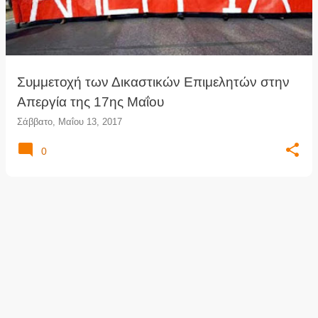
τ
ή
σ
ε
ι
Συμμετοχή των Δικαστικών Επιμελητών στην
ς
Απεργία της 17ης Μαΐου
Σάββατο, Μαΐου 13, 2017
0