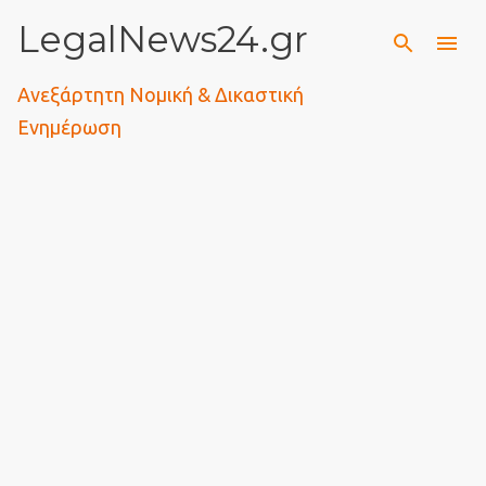
LegalNews24.gr
Μετάβαση στο κύριο περιεχόμενο
Ανεξάρτητη Νομική & Δικαστική
Ενημέρωση