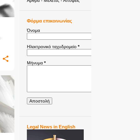
Άρθρα - Μελέτες - Απόψεις
Φόρμα επικοινωνίας
Όνομα
ρου
Ηλεκτρονικό ταχυδρομείο
*
ία
Μήνυμα
*
Legal News in English