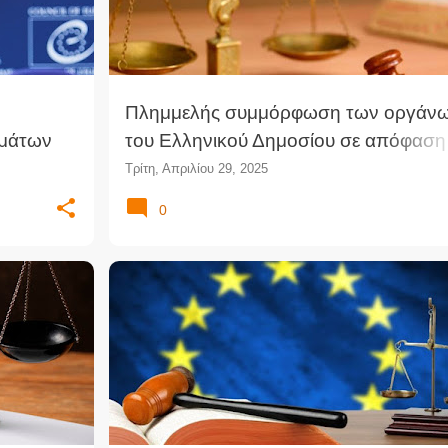
Πλημμελής συμμόρφωση των οργάν
ωμάτων
του Ελληνικού Δημοσίου σε απόφαση
του Γενικού Δικαστηρίου της Ευρωπαϊ
Τρίτη, Απριλίου 29, 2025
Ένωσης (ΔΕφΑθ)
0