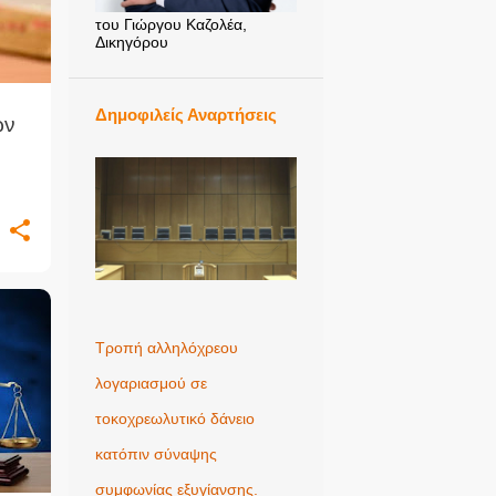
του Γιώργου Καζολέα,
Δικηγόρου
Δημοφιλείς Αναρτήσεις
ων
κής
Τροπή αλληλόχρεου
λογαριασμού σε
τοκοχρεωλυτικό δάνειο
κατόπιν σύναψης
συμφωνίας εξυγίανσης.