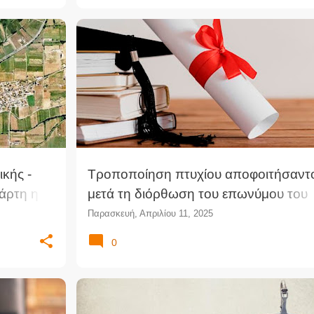
κής -
Τροποποίηση πτυχίου αποφοιτήσαντ
άρτη η
μετά τη διόρθωση του επωνύμου του
είσες
(Γνωμοδότηση ΝΣΚ)
Παρασκευή, Απριλίου 11, 2025
τητας
0