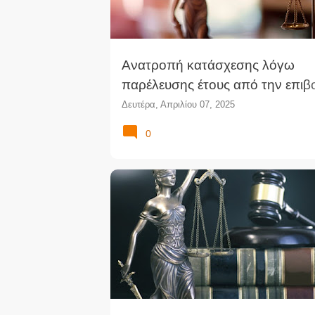
Ανατροπή κατάσχεσης λόγω
παρέλευσης έτους από την επιβο
κατ’ αρ. 1019 ΚΠολΔ
Δευτέρα, Απριλίου 07, 2025
0