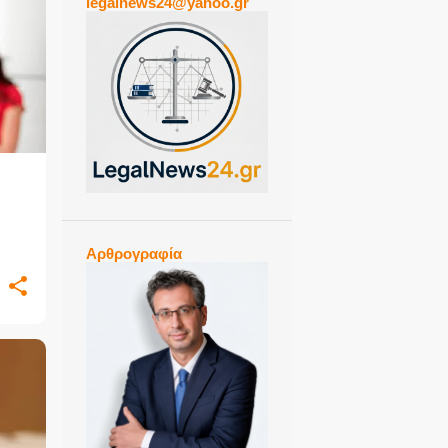
legalnews24@yahoo.gr
ίου
Αρθρογραφία
ης