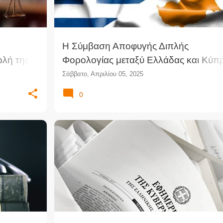
Η Σύμβαση Αποφυγής Διπλής
λή της,
Φορολογίας μεταξύ Ελλάδας και Κύπ
: Ένα εργαλείο για τη φορολογική
Σάββατο, Απριλίου 05, 2025
ασφάλεια και τη διακρατική συνεργασ
0