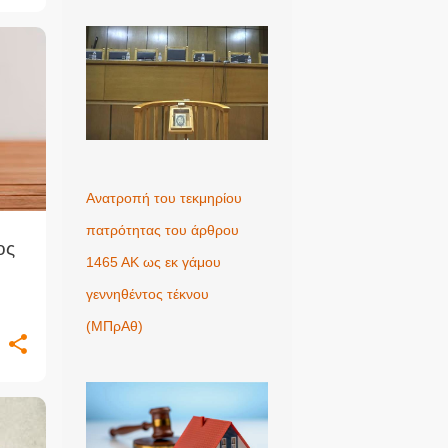
Ανατροπή του τεκμηρίου
πατρότητας του άρθρου
ος
1465 ΑΚ ως εκ γάμου
γεννηθέντος τέκνου
(MΠρΑθ)