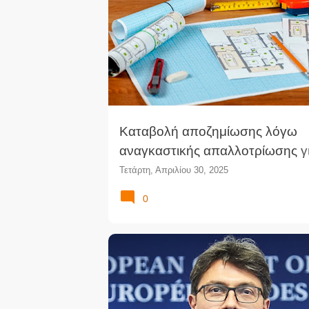
ν
α
ρ
τ
ή
σ
ε
ι
Καταβολή αποζημίωσης λόγω
ς
αναγκαστικής απαλλοτρίωσης γ
λόγους δημόσιας ωφέλειας (ΣτΠ
Τετάρτη, Απριλίου 30, 2025
0