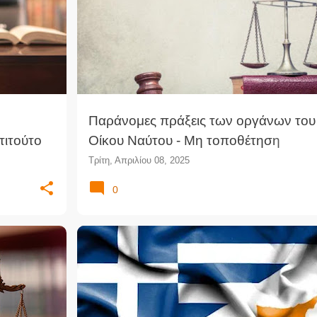
Παράνομες πράξεις των οργάνων του
τιτούτο
Οίκου Ναύτου - Μη τοποθέτηση
υπαλλήλου σε θέση Προϊσταμένου -
Τρίτη, Απριλίου 08, 2025
Ηθική βλάβη
0
΄ΣΎΜΒΑΣΗ ΑΠΟΦΥΓΉΣ ΔΙΠΛΉΣ ΦΟΡΟΛΟΓΊΑΣ