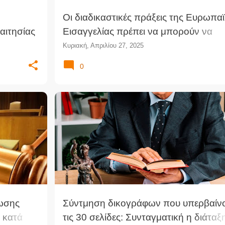
Οι διαδικαστικές πράξεις της Ευρωπα
ιαιτησίας
Εισαγγελίας πρέπει να μπορούν να
υποβληθούν σε δικαστικό έλεγχο (ΔΕ
Κυριακή, Απριλίου 27, 2025
0
λωσης
Σύντμηση δικογράφων που υπερβαίν
 κατά
τις 30 σελίδες: Συνταγματική η διάταξ