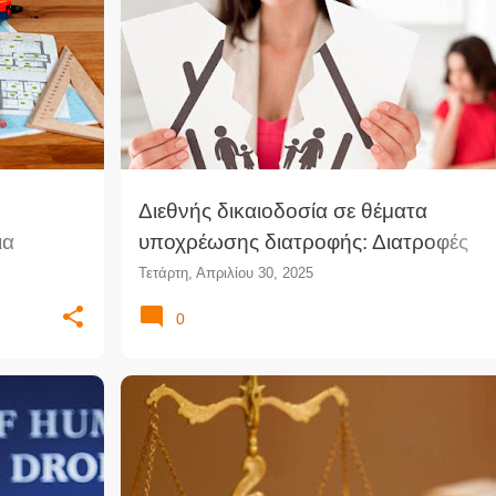
Διεθνής δικαιοδοσία σε θέματα
ια
υποχρέωσης διατροφής: Διατροφές
)
επιδικασθείσες με απόφαση δικαστηρ
Τετάρτη, Απριλίου 30, 2025
τρίτου κράτους - Αγωγή μεταρρύθμισ
0
της απόφασης (ΔΕΕ)