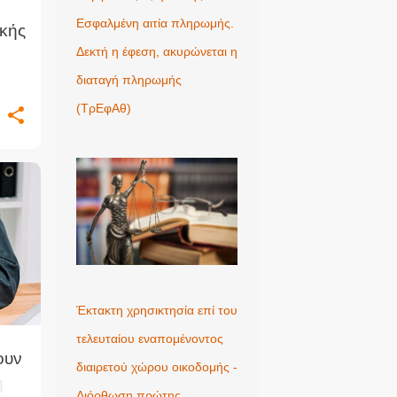
Εσφαλμένη αιτία πληρωμής.
ϊκής
Δεκτή η έφεση, ακυρώνεται η
Ε)
διαταγή πληρωμής
(ΤρΕφΑθ)
Έκτακτη χρησικτησία επί του
τελευταίου εναπομένοντος
ουν
διαιρετού χώρου οικοδομής -
η
Διόρθωση πρώτης