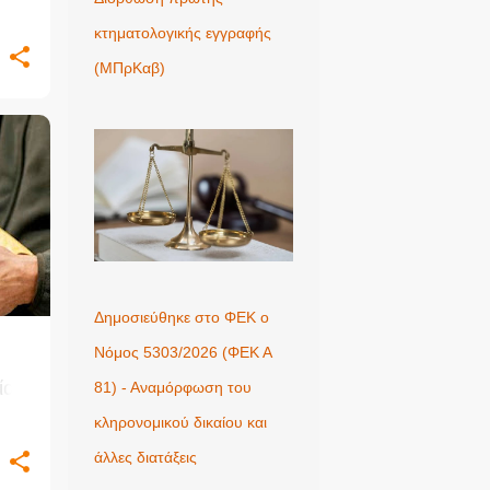
κτηματολογικής εγγραφής
(ΜΠρΚαβ)
Δημοσιεύθηκε στο ΦΕΚ ο
Νόμος 5303/2026 (ΦΕΚ Α
ίας
81) - Αναμόρφωση του
κληρονομικού δικαίου και
άλλες διατάξεις