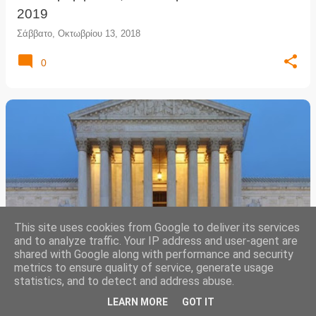
2019
Σάββατο, Οκτωβρίου 13, 2018
0
This site uses cookies from Google to deliver its services
and to analyze traffic. Your IP address and user-agent are
shared with Google along with performance and security
Καταργήθηκε η θανατική ποινή στην πολιτεία
metrics to ensure quality of service, generate usage
της Ουάσιγκτον
statistics, and to detect and address abuse.
Σάββατο, Οκτωβρίου 13, 2018
LEARN MORE
GOT IT