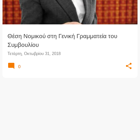
τ
ή
σ
ε
ι
Θέση Νομικού στη Γενική Γραμματεία του
ς
Συμβουλίου
Τετάρτη, Οκτωβρίου 31, 2018
0