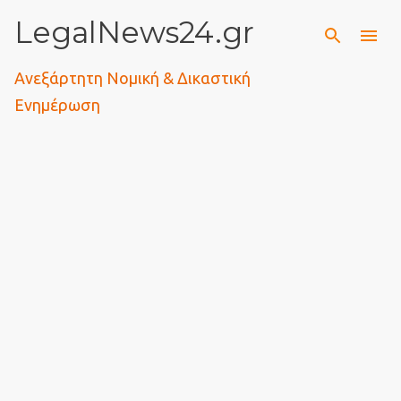
LegalNews24.gr
Μετάβαση στο κύριο περιεχόμενο
Ανεξάρτητη Νομική & Δικαστική
Ενημέρωση