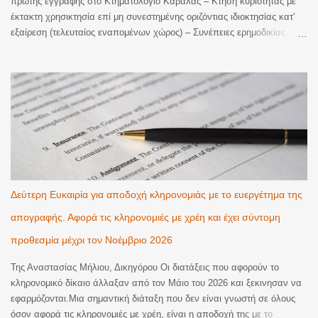
πρώτης εγγραφής στο Κτηματολόγιο Καβάλας – Κτήση κυριότητας με
έκτακτη χρησικτησία επί μη συνεστημένης οριζόντιας ιδιοκτησίας κατ'
εξαίρεση (τελευταίος εναπομένων χώρος) – Συνέπειες ερημοδικίας
εναγομένων Το Ιστορικό Η διαφορά αφορά ένα οικόπεδο εκτάσεως
274,00 τ.μ. στην επί του οποίου ανεγέρθηκε πολυώροφη οικοδομή με το
σύστημα της αντιπαροχής, βάσει εργολαβικού προσυμφώνου του 1979.
Η εργολάβος εταιρεία (στην οποία συμμετείχαν ο ενάγων και ο
πατέρας του) έπρεπε να λάβει ως εργολαβικό αντάλλαγμα ποσοστό
542%ο εξ αδιαιρέτου επί του οικοπέδου. Μετά τη νόμιμη μεταβίβαση
διαφόρων οριζόντιων ιδιοκτησιών σε τρίτους, απέμεινε στην εργολάβο
εταιρεία ένα ποσοστό συγκυριότητας 62%ο εξ αδιαιρέτου επί του όλου
οικοπέδου, το οποίο αντιστοιχούσε σε δύο ισόγεια καταστήματα (Κ1 και
Κ2). Ωστόσο, τα καταστήματα αυτά δεν είχαν υπαχθεί επίσημα στο
Δεύτερη Ευκαιρία για αποδοχή κληρονομιάς με το ευεργέτημα της
καθεστώς της οριζόντιας ιδιοκτησίας με συμβολαιογραφική πράξη. Η
απογραφής. Αφορά τις κληρονομιές με χρέη και έχει σύντομη
εταιρεία, και μετά τη λ...
προθεσμία μέχρι τον Νοέμβριο 2026
Της Αναστασίας Μήλιου, Δικηγόρου Οι διατάξεις που αφορούν το
κληρονομικό δίκαιο άλλαξαν από τον Μάιο του 2026 και ξεκινησαν να
εφαρμόζονται.Μια σημαντική διάταξη που δεν είναι γνωστή σε όλους
όσον αφορά τις κληρονομιές με χρέη, είναι η αποδοχή της με το