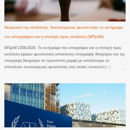
Ακύρωση της εκτέλεσης: Ανεπικύρωτες φωτοτυπίες το αντίγραφο
του απογράφου και η επιταγή προς εκτέλεση (ΜΠρΑθ)
ΜΠρΑθ 2206/2026: Το αντίγραφο του απογράφου και η επιταγή προς
εκτέλεση έφεραν φωτοτυπική απεικόνιση υπογραφής δικηγόρου και όχι
υπογραφή δικηγόρου σε πρωτότυπη μορφή με αποτέλεσμα να
αποτελούν ανεπικύρωτες φωτοτυπίες στις οποίες απουσιάζει η
βεβαίωση της ακρίβειας του φωτοτυπικού αντιγράφου. Ακυρωση της
εκτέλεσης. Με την υπ’ αριθμ. 2206/2026 απόφαση του Μονομελούς
Πρωτοδικείου Αθηνών (Περιουσιακές διαφορές – Ανακοπές Εκτέλεσης)
έγινε δεκτός λόγος ανακοπής που αφορούσε την έλλειψη αποδεικτικής
ισχύος του αντιγράφου εξ απογράφου εκτελεστού που κοινοποιήθηκε
με την επιταγή προς πληρωμή για να ξεκινήσει η διαδικασία της
εκτέλεσης. Όπως κρίθηκε, το αντίγραφο εξ απογράφου εκτελεστού
που κοινοποιήθηκε δεν είχε επικυρωθεί αυτοτελώς και νομίμως παρότι
αποτελεί διακριτό έγγραφο από την επιταγή. Παράλληλα, και η επιταγή