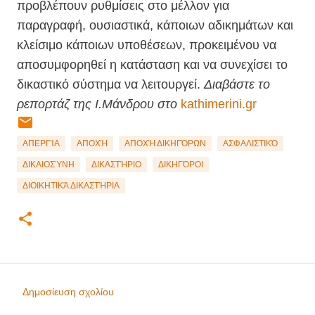
προβλέπουν ρυθμίσεις στο μέλλον για
παραγραφή, ουσιαστικά, κάποιων αδικημάτων και
κλείσιμο κάποιων υποθέσεων, προκειμένου να
αποσυμφορηθεί η κατάσταση και να συνεχίσει το
δικαστικό σύστημα να λειτουργεί.
Διαβάστε το
ρεπορτάζ της Ι.Μάνδρου στο
kathimerini.gr
ΑΠΕΡΓΊΑ
ΑΠΟΧΉ
ΑΠΟΧΉ ΔΙΚΗΓΌΡΩΝ
ΑΣΦΑΛΙΣΤΙΚΌ
ΔΙΚΑΙΟΣΎΝΗ
ΔΙΚΑΣΤΉΡΙΟ
ΔΙΚΗΓΌΡΟΙ
ΔΙΟΙΚΗΤΙΚΆ ΔΙΚΑΣΤΉΡΙΑ
Δημοσίευση σχολίου
Σ