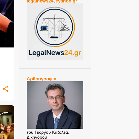
legalnews24@yahoo.gr
+
ν
Αρθρογραφία
+
του Γιώργου Καζολέα,
Δικηγόρου