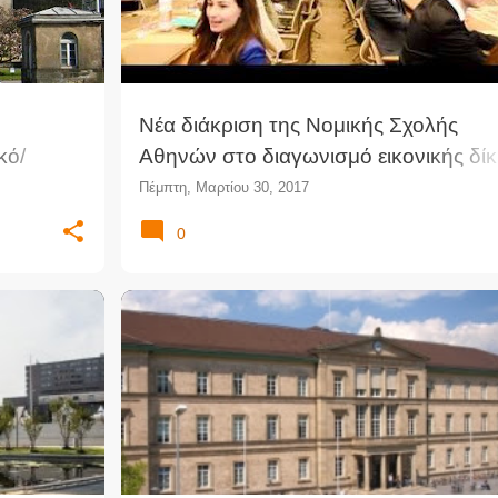
Νέα διάκριση της Νομικής Σχολής
κό/
Αθηνών στο διαγωνισμό εικονικής δί
ργο
ELSA
Πέμπτη, Μαρτίου 30, 2017
0
ΔΙΔΑΚΤΟΡΙΚΌ
ΝΟΜΙΚΈΣ ΣΠΟΥΔΈΣ
ΝΟΜΙΚΉ ΕΠΙΣΤΉΜΗ
ΦΊΕΣ
+
ΥΠΟΤΡΟΦΊΕΣ