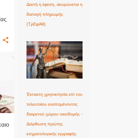
Δεκτή η έφεση, ακυρώνεται η
διαταγή πληρωμής
ίας
(ΤρΕφΑθ)
+
1
Έκτακτη χρησικτησία επί του
τελευταίου εναπομένοντος
διαιρετού χώρου οικοδομής -
καιο
Διόρθωση πρώτης
κτηματολογικής εγγραφής