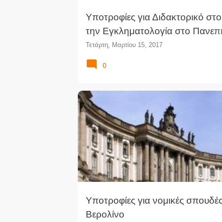
Υποτροφίες για Διδακτορικό στο
την Εγκληματολογία στο Πανεπ
του Ρότερνταμ
Τετάρτη, Μαρτίου 15, 2017
0
ΔΊΚΑΙΟ
ΝΟΜΙΚΈΣ ΣΠΟΥΔΈΣ
ΝΟΜΙΚΉ ΕΠΙΣΤΉ
Υποτροφίες για νομικές σπουδέ
Βερολίνο