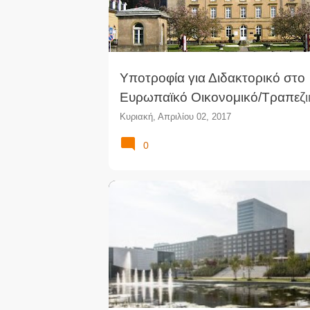
Υποτροφία για Διδακτορικό στο
Ευρωπαϊκό Οικονομικό/Τραπεζι
Εταιρικό Δίκαιο στο Λουξεμβού
Κυριακή, Απριλίου 02, 2017
0
ΔΙΔΑΚΤΟΡΙΚΌ
ΔΊΚΑΙΟ
ΕΓΚΛΗΜΑΤΟΛΟΓΊΑ
ΝΟΜΙΚΈΣ ΣΠΟΥΔΈΣ
ΠΑΝΕΠΙΣΤΉΜΙΟ
ΥΠΟΤΡΟ