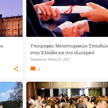
ΦΊΕΣ
+
ΊΔΡΥΜΑ
ΜΕΤΑΠΤΥΧΙΑΚΆ
ΝΟΜΙΚΈΣ ΣΠΟΥΔΈΣ
ΠΑΝΕΠΙΣΤΉΜΙΟ
ΥΠΟΤΡΟΦΊΕΣ
ου
Υποτροφίες Μεταπτυχιακών Σπουδώ
στην Ελλάδα και στο εξωτερικό
Παρασκευή, Μαΐου 12, 2017
0
ΔΊΚΑΙΟ
ΒΡΑΒΕΊΟ
ΔΙΑΓΩΝΙΣΜΌΣ
ΕΙΚΟΝΙΚΉ ΔΊΚΗ
+
ΝΟΜΙΚΈΣ ΣΠΟΥΔΈΣ
ΝΟΜΙΚΉ ΣΧΟΛΉ
ΠΑΝΕΠΙΣΤΉΜΙΟ