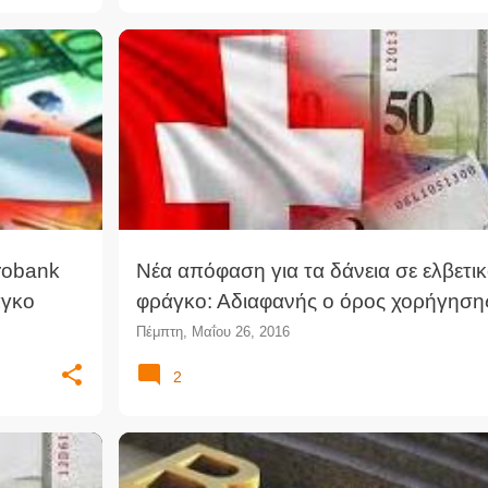
Η
+
1
ΑΓΩΓΉ
ΑΠΌΦΑΣΗ
ΓΟΣ
ΔΆΝΕΙΑ
robank
Νέα απόφαση για τα δάνεια σε ελβετι
άγκο
φράγκο: Αδιαφανής ο όρος χορήγηση
Πέμπτη, Μαΐου 26, 2016
2
+
2
ΕΠΙΤΌΚΙΟ
ΚΑΤΑΧΡΗΣΤΙΚΟΊ ΌΡΟΙ ΔΑΝΕΊΟΥ