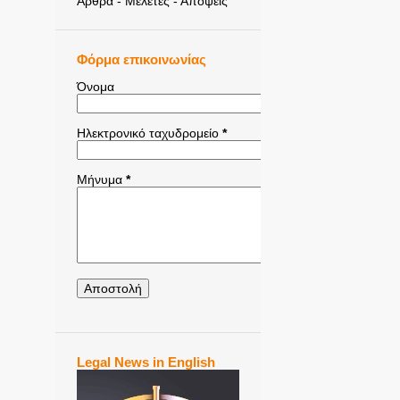
Άρθρα - Μελέτες - Απόψεις
Φόρμα επικοινωνίας
Όνομα
Ηλεκτρονικό ταχυδρομείο
*
Μήνυμα
*
Legal News in English