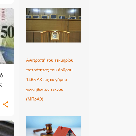
+
2
Ανατροπή του τεκμηρίου
πατρότητας του άρθρου
κό
1465 ΑΚ ως εκ γάμου
ς
γεννηθέντος τέκνου
(MΠρΑθ)
+
1