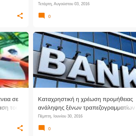
άσεις
οφειλών (ΦΕΚ)
Τετάρτη, Αυγούστου 03, 2016
0
+
2
ΚΑΤΆΘΕΣΗ
ΚΑΤΑΧΡΗΣΤΙΚΟΊ ΌΡΟΙ
ΣΥΝΆΛΛΑΓΜΑ
ΣΥΝΉΓΟΡΟΣ ΚΑΤΑΝΑΛΩΤΉ
ΤΡΆΠΕΖΑ
ΤΡΑΠΕΖΙΚΌ ΔΊΚΑΙΟ
νεια σε
Καταχρηστική η χρέωση προμήθειας
αση του
ανάληψης ξένων τραπεζογραμματίων
από καταθετικό λογαριασμό
Πέμπτη, Ιουνίου 30, 2016
συναλλάγματος (ΣτΚ)
0