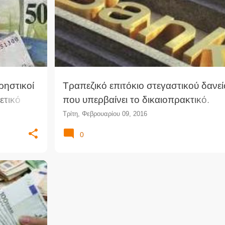
ρηστικοί
Τραπεζικό επιτόκιο στεγαστικού δανεί
ετικό
που υπερβαίνει το δικαιοπρακτικό.
Διάκριση τραπεζικών και
Τρίτη, Φεβρουαρίου 09, 2016
δικαιοπρακτικών επιτοκίων
0
+
1