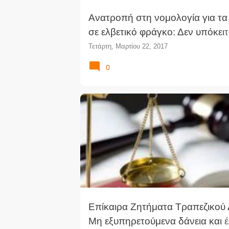
Ανατροπή στη νομολογία για τα
σε ελβετικό φράγκο: Δεν υπόκειτ
έλεγχο καταχρηστικότητας ο σχε
Τετάρτη, Μαρτίου 22, 2017
όρος. Απόρριψη αγωγής
0
ΓΟΣ
ΔΆΝΕΙΑ
ΕΙΣΉΓΗΣΗ
Επίκαιρα Ζητήματα Τραπεζικού 
Μη εξυπηρετούμενα δάνεια και 