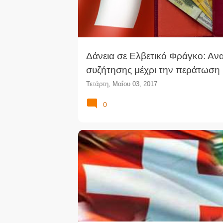
Δάνεια σε Ελβετικό Φράγκο: Αν
συζήτησης μέχρι την περάτωση
εκκρεμούς δίκης επί συλλογική
Τετάρτη, Μαΐου 03, 2017
0
ΔΆΝΕΙΟ
ΕΛΒΕΤΙΚΌ ΦΡΆΓΚΟ