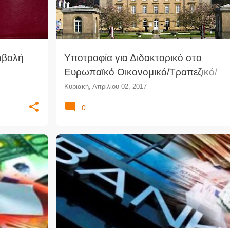
αβολή
Υποτροφία για Διδακτορικό στο
Ευρωπαϊκό Οικονομικό/Τραπεζικό/
ς αγωγής
Εταιρικό Δίκαιο στο Λουξεμβούργο
Κυριακή, Απριλίου 02, 2017
0
+
1
ΑΣΤΙΚΌ ΔΊΚΑΙΟ
ΈΝΩΣΗ ΑΣΤΙΚΟΛΌΓΩΝ