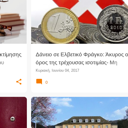
Σ
ΔΆΝΕΙΟ
ΔΙΚΑΣΤΙΚΉ ΑΠΌΦΑΣΗ
ΕΛΒΕΤΙΚΌ ΦΡΆΓΚΟ
+
ΙΣΟΤΙΜΊΑ
ΝΟΜΟΛΟΓΊΑ
ΤΡΆΠΕΖΑ
ΤΡΑΠΕΖΙΚΌ ΔΊΚΑΙΟ
κτίμησης
Δάνειο σε Ελβετικό Φράγκο: Άκυρος 
ου
όρος της τρέχουσας ισοτιμίας- Μη
ς της
εφαρμογή του άρ.291 ΑΚ
Κυριακή, Ιουνίου 04, 2017
0
ΔΙΔΑΚΤΟΡΙΚΌ
ΕΤΑΙΡΙΚΌ ΔΊΚΑΙΟ
ΕΥΡΩΠΑΪΚΌ ΔΊΚΑΙΟ
+
ΝΟΜΙΚΈΣ ΣΠΟΥΔΈΣ
ΤΡΑΠΕΖΙΚΌ ΔΊΚΑΙΟ
ΥΠΟΤΡΟΦΊΕΣ