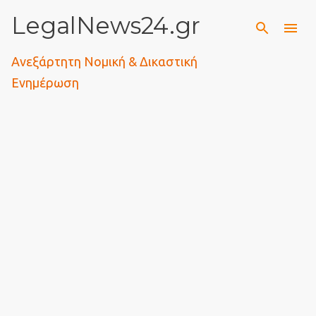
LegalNews24.gr
Μετάβαση στο κύριο περιεχόμενο
Ανεξάρτητη Νομική & Δικαστική
Ενημέρωση