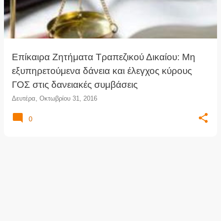
τ
ή
σ
ε
ι
Επίκαιρα Ζητήματα Τραπεζικού Δικαίου: Μη
ς
εξυπηρετούμενα δάνεια και έλεγχος κύρους
ΓΟΣ στις δανειακές συμβάσεις
Δευτέρα, Οκτωβρίου 31, 2016
0