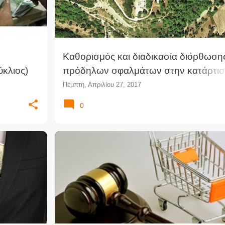
Καθορισμός και διαδικασία διόρθωση
κλιος)
πρόδηλων σφαλμάτων στην κατάρτι
των δασικών χαρτών (ΥΑ)
Πέμπτη, Απριλίου 27, 2017
0
+
2
ΚΑΤΑΝΑΛΩΤΉΣ
ΝΈΟΙ ΝΌΜΟΙ
ΝΟΜΟΘΕΣΊΑ
ΠΡΟΕΔΡΙΚΌ ΔΙΆΤΑΓΜΑ
ΠΡΟΣΤΑΣΊΑ ΚΑΤΑΝΑΛΩΤΉ
ΦΕΚ