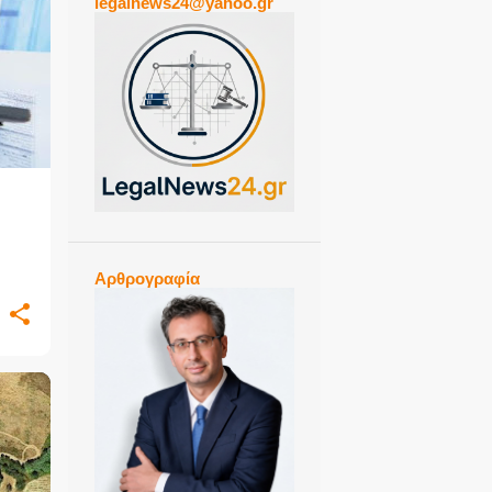
legalnews24@yahoo.gr
+
Αρθρογραφία
,
+