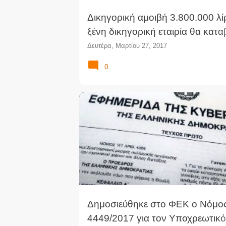
Δικηγορική αμοιβή 3.800.000 λί
ξένη δικηγορική εταιρία θα κατα
ελληνικό Δημόσιο για υπόθεση 
Δευτέρα, Μαρτίου 27, 2017
εταιρίας "Ελληνικά Ναυπηγεία"
0
4449/2017
ΕΝΑΡΜΌΝΙΣΗ ΝΟΜΟΘΕΣΊΑΣ
ΝΈΟΙ
ΝΟΜΟΘΕΣΊΑ
ΟΔΗΓΊΑ
ΦΕΚ
Δημοσιεύθηκε στο ΦΕΚ ο Νόμο
4449/2017 για τον Υποχρεωτικ