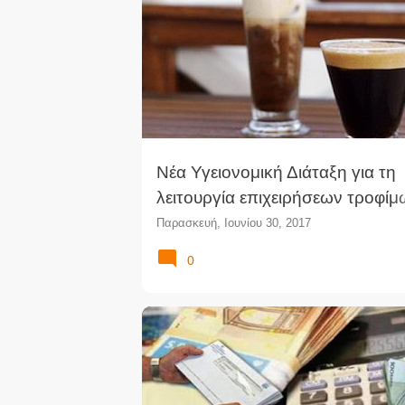
ΕΠΙΧΕΙΡΉΣΕΙΣ
ΚΑΝΟΝΙΣΜΌΣ
ΝΟΜΟΘΕΣΊΑ
ν
ΥΓΕΙΟΝΟΜΙΚΉ ΔΙΆΤΑΞΗ
ΦΕΚ
α
ρ
τ
ή
σ
ε
ι
Νέα Υγειονομική Διάταξη για τη
ς
λειτουργία επιχειρήσεων τροφίμ
ποτών
Παρασκευή, Ιουνίου 30, 2017
0
ΕΓΚΎΚΛΙΟΣ
ΕΝΔΙΚΟΦΑΝΉΣ ΠΡΟΣΦΥΓΉ
ΝΟΜ
ΦΕΚ
ΦΟΡΟΛΟΓΊΑ