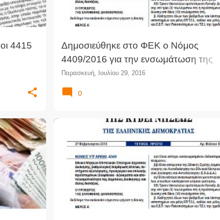
οι 4415
Δημοσιεύθηκε στο ΦΕΚ ο Νόμος
4409/2016 για την ενσωμάτωση της
Οδηγίας 2013/30 & άλλες διατάξεις. Τ
Παρασκευή, Ιουλίου 29, 2016
προβλέπει για τις δηλώσεις "πόθεν
0
έσχες"
ΕΙΣ
+
1
4307/2014
4403/2016
ΕΝΣΩΜΆΤΩΣΗ ΟΔΗΓΊΑΣ