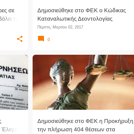
ρες σε
Δημοσιεύθηκε στο ΦΕΚ ο Κώδικας
βάλει το
Καταναλωτικής Δεοντολογίας
της
Πέμπτη, Μαρτίου 02, 2017
0
 ΝΌΜΟΙ
ΔΙΚΑΣΤΙΚΟΊ ΥΠΆΛΛΗΛΟΙ
ΔΙΟΡΙΣΜΟΊ
ΘΈΣΕΙΣ ΕΡΓΑΣΊΑΣ
+
ΠΡΟΚΉΡΥΞΗ
ΠΡΟΣΛΉΨΕΙΣ
ΦΕΚ
ς
Δημοσιεύθηκε στο ΦΕΚ η Προκήρυξη 
ό Έλεγχο
την πλήρωση 404 θέσεων στα