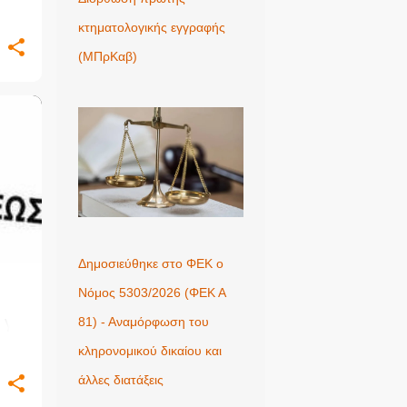
κτηματολογικής εγγραφής
(ΜΠρΚαβ)
+
2
Δημοσιεύθηκε στο ΦΕΚ ο
Νόμος 5303/2026 (ΦΕΚ Α
 για
81) - Αναμόρφωση του
τας
κληρονομικού δικαίου και
άλλες διατάξεις