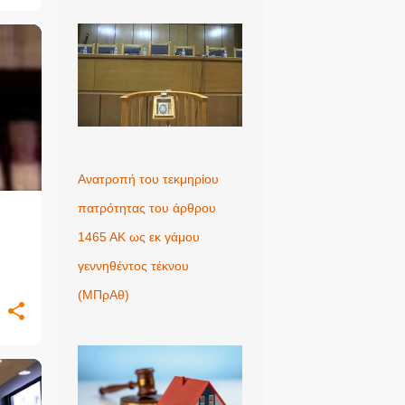
+
2
Ανατροπή του τεκμηρίου
πατρότητας του άρθρου
1465 ΑΚ ως εκ γάμου
γεννηθέντος τέκνου
(MΠρΑθ)
+
1