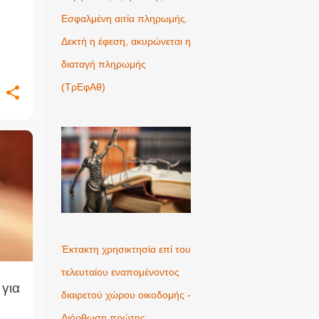
Εσφαλμένη αιτία πληρωμής.
Δεκτή η έφεση, ακυρώνεται η
διαταγή πληρωμής
(ΤρΕφΑθ)
+
Έκτακτη χρησικτησία επί του
τελευταίου εναπομένοντος
για
διαιρετού χώρου οικοδομής -
Διόρθωση πρώτης