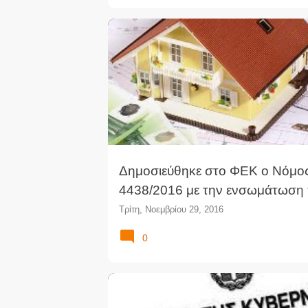
ΑΚΊΝΗΤΑ
ΕΝΣΩΜΆΤΩΣΗ ΟΔΗΓΊΑΣ
ΝΈΟΙ ΝΌΜΟ
Δημοσιεύθηκε στο ΦΕΚ ο Νόμο
4438/2016 με την ενσωμάτωση 
Οδηγίας για τα Στεγαστικά Δάνει
Τρίτη, Νοεμβρίου 29, 2016
0
ΕΦΗΜΕΡΊΔΑ ΤΗΣ ΚΥΒΈΡΝΗΣΗΣ
ΚΟΙΝΩΝΙΚΟΊ ΦΟΡ