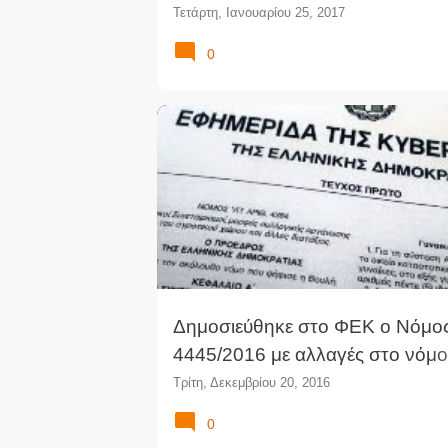
Χρηματοοικονομικών Καταστά
Τετάρτη, Ιανουαρίου 25, 2017
0
4445/2016
ΑΣΦΑΛΙΣΤΙΚΌ
ΕΠΙΚΥΡΏΣΙΜΟ
Δημοσιεύθηκε στο ΦΕΚ ο Νόμο
4445/2016 με αλλαγές στο νόμο
ασφαλιστικού 4387/2016. Καταργ
Τρίτη, Δεκεμβρίου 20, 2016
επικυρώσιμο
0