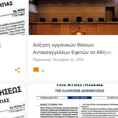
ς
Αύξηση οργανικών θέσεων
Αντιεισαγγελέων Εφετών σε Αθήνα,
Θεσσαλονίκη και Εύβοια
Παρασκευή, Οκτωβρίου 21, 2016
0
ΝΗΣΗΣ
ΕΝΣΩΜΆΤΩΣΗ ΟΔΗΓΊΑΣ
ΕΥΡΩΠΑΪΚΌ ΔΊΚΑΙΟ
Α
+