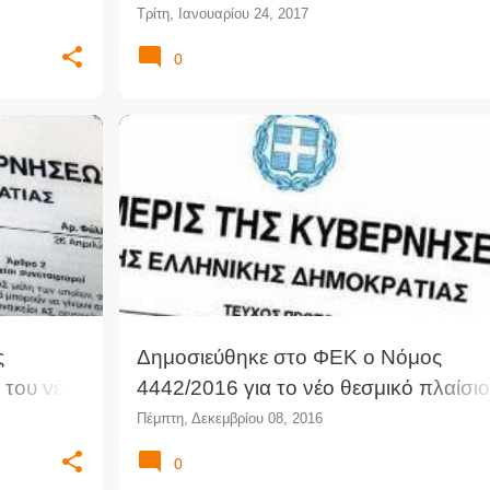
σεων
Δικαστήρια και Δικαστικές Υπηρεσίες
Τρίτη, Ιανουαρίου 24, 2017
0
+
3
4442/2016
ΕΦΗΜΕΡΊΔΑ ΤΗΣ ΚΥΒΈΡΝΗΣΗΣ
ς
Δημοσιεύθηκε στο ΦΕΚ ο Νόμος
 του νέου
4442/2016 για το νέο θεσμικό πλαίσιο
είται το
την άσκηση οικονομικής δραστηριότη
Πέμπτη, Δεκεμβρίου 08, 2016
και άλλες διατάξεις
0