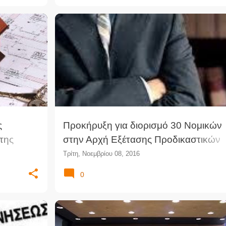
Υ
+
2
ΑΡΧΉ ΕΞΈΤΑΣΗΣ ΠΡΟΣΦΥΓΏΝ
ΔΙΟΡΙΣΜΟΊ
ς
Προκήρυξη για διορισμό 30 Νομικών
της
στην Αρχή Εξέτασης Προδικαστικών
α
Προσφυγών (ΦΕΚ)
Τρίτη, Νοεμβρίου 08, 2016
0
ΕΊΣ
+
1
ΑΝΤΙΕΙΣΑΓΓΕΛΈΑΣ
ΔΙΚΑΣΤΈΣ
ΔΙΚΑΣΤΙΚΆ ΝΈΑ