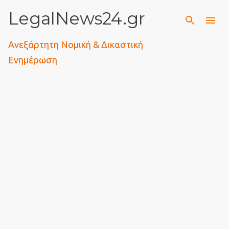
LegalNews24.gr
Μετάβαση στο κύριο περιεχόμενο
Ανεξάρτητη Νομική & Δικαστική
Ενημέρωση