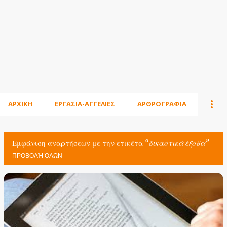
ΑΡΧΙΚΗ
ΕΡΓΑΣΙΑ-ΑΓΓΕΛΙΕΣ
ΑΡΘΡΟΓΡΑΦΙΑ
Εμφάνιση αναρτήσεων με την ετικέτα
δικαστικά έξοδα
ΠΡΟΒΟΛΉ ΌΛΩΝ
Α
ν
α
ρ