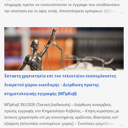
πληρωμής πρέπει να επισυνάπτονται τα έγγραφα που αποδεικνύουν
την απαίτηση και το ύψος αυτής· Αποσπάσματα εμπορικών βιβλίων
τράπεζας· παράγουν πλήρη απόδειξη για τα κονδύλια εκατέρωθεν
χρεοπιστώσεων και για το ύψος της οφειλής του δανειολήπτη μόνο επί
ύπαρξης σχετικής συμφωνίας μεταξύ των μερών που αποτέλεσε ρήτρα
ή γενικό όρο συναλλαγών της δανειακής σύμβασης άλλως στερούνται
αποδεικτικής ισχύος, ενώ θα πρέπει να προσκομίζονται σε πλήρη
μορφή, ήτοι από την έναρξη της συμβατικής σχέσης μέχρι και το
οριστικό κλείσιμο αυτής, εκτός εάν μεσολάβησε αναγνώριση της
οφειλής, οπότε η πιστώτρια δύναται να προσκομίσει την κίνηση από το
χρονικό σημείο της αναγνώρισης κι εντεύθεν. Στην προκειμένη
περίπτωση παραλείφθηκε η προσκόμιση της κίνησης από το έτος 2009
Έκτακτη χρησικτησία επί του τελευταίου εναπομένοντος
έως και το 2014, κι ενώ υφίστατο πρόσθετη πράξη αναγνώρισης του
διαιρετού χώρου οικοδομής - Διόρθωση πρώτης
καταλοίπου, η τελευταία...
κτηματολογικής εγγραφής (ΜΠρΚαβ)
ΜΠρΚαβ 391/2026 (Τακτική Διαδικασία) – Διόρθωση ανακριβούς
πρώτης εγγραφής στο Κτηματολόγιο Καβάλας – Κτήση κυριότητας με
έκτακτη χρησικτησία επί μη συνεστημένης οριζόντιας ιδιοκτησίας κατ'
εξαίρεση (τελευταίος εναπομένων χώρος) – Συνέπειες ερημοδικίας