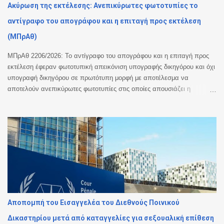
Ακύρωση της εκτέλεσης: Ανεπικύρωτες φωτοτυπίες το
αντίγραφο του απογράφου και η επιταγή προς εκτέλεση
(ΜΠρΑθ)
ΜΠρΑθ 2206/2026: Το αντίγραφο του απογράφου και η επιταγή προς
εκτέλεση έφεραν φωτοτυπική απεικόνιση υπογραφής δικηγόρου και όχι
υπογραφή δικηγόρου σε πρωτότυπη μορφή με αποτέλεσμα να
αποτελούν ανεπικύρωτες φωτοτυπίες στις οποίες απουσιάζει η
βεβαίωση της ακρίβειας του φωτοτυπικού αντιγράφου. Ακυρωση της
εκτέλεσης. Με την υπ’ αριθμ. 2206/2026 απόφαση του Μονομελούς
Πρωτοδικείου Αθηνών (Περιουσιακές διαφορές – Ανακοπές Εκτέλεσης)
έγινε δεκτός λόγος ανακοπής που αφορούσε την έλλειψη αποδεικτικής
ισχύος του αντιγράφου εξ απογράφου εκτελεστού που κοινοποιήθηκε
με την επιταγή προς πληρωμή για να ξεκινήσει η διαδικασία της
εκτέλεσης. Όπως κρίθηκε, το αντίγραφο εξ απογράφου εκτελεστού
που κοινοποιήθηκε δεν είχε επικυρωθεί αυτοτελώς και νομίμως παρότι
αποτελεί διακριτό έγγραφο από την επιταγή. Παράλληλα, και η επιταγή
προς πληρωμή που κοινοποιήθηκε δεν έφερε πρωτότυπη υπογραφή
Αποπομπή του Εισαγγελέα του Διεθνούς Ποινικού
από δικηγόρο. Ειδικότερα, το Δικαστήριο έκρινε ότι τα συγκεκριμένα
Δικαστηρίου μετά από καταγγελίες για σεξουαλική επίθεση
έγγραφα στερούνταν της απαιτούμενης αποδε...