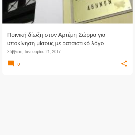
τ
ή
σ
ε
ι
Ποινική δίωξη στον Αρτέμη Σώρρα για
ς
υποκίνηση μίσους με ρατσιστικό λόγο
Σάββατο, Ιανουαρίου 21, 2017
0