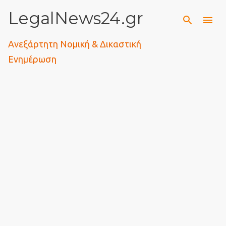
LegalNews24.gr
Μετάβαση στο κύριο περιεχόμενο
Ανεξάρτητη Νομική & Δικαστική
Ενημέρωση