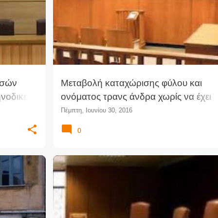
ΕΙΡΗΝΟΔΙΚΕΊΟ
ΚΑΤΑΧΏΡΙΣΗ ΦΎΛΟΥ
ΝΟΜΟΛΟΓΊΑ
υσών
Μεταβολή καταχώρισης φύλου και
νοδικείο
ονόματος τρανς άνδρα χωρίς να έχει
προηγηθεί χειρουργική επέμβαση
Πέμπτη, Ιουνίου 30, 2016
(Ειρ.Αθ.)
0
+
1
ΆΡΕΙΟΣ ΠΆΓΟΣ
ΔΙΑΓΩΝΙΣΜΌΣ ΕΙΡΗΝΟΔΙΚΏΝ
ΔΙΚΑΣΤΈΣ
ΕΙΡΗΝΟΔΙΚΕΊΟ
ΕΙΡΗΝΟΔΊΚΕΣ
ΠΤΑΙΣΜΑΤΟΔΙΚΕΊΟ