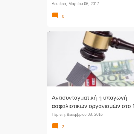
Δευτέρα, Μαρτίου 06, 2017
0
3869/2010
ΑΝΤΙΣΥΝΤΑΓΜΑΤΙΚΌΤΗΤΑ
ΕΙΡΗΝΟΔ
ΝΟΜΟΛΟΓΊΑ
ΝΌΜΟΣ ΚΑΤΣΈΛΗ
ΥΠΕΡΧΡΕΩΜ
Αντισυνταγματική η υπαγωγή
ασφαλιστικών οργανισμών στο
των Υπερχρεωμένων
Πέμπτη, Δεκεμβρίου 08, 2016
2