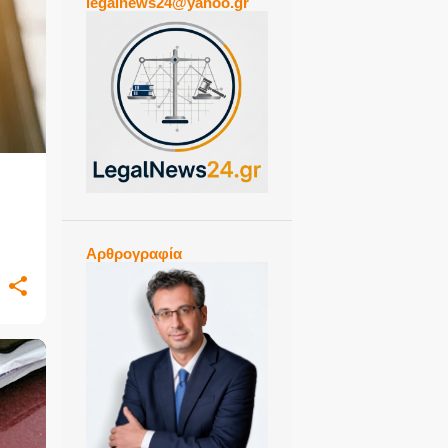
legalnews24@yahoo.gr
ΊΟ
+
Αρθρογραφία
+