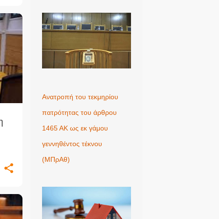
+
1
Ανατροπή του τεκμηρίου
πατρότητας του άρθρου
η
1465 ΑΚ ως εκ γάμου
γεννηθέντος τέκνου
(MΠρΑθ)