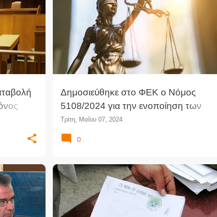
ΔΙΚΑΙΟΣΎΝΗ
ΔΙΚΑΣΤΈΣ
ΔΙΚΑΣΤΉΡΙΑ
ΕΙΡΗΝΟΔΙΚΕ
+
ΠΡΩΤΟΔΙΚΕΊΟ
αταβολή
Δημοσιεύθηκε στο ΦΕΚ ο Νόμος
όνος
5108/2024 για την ενοποίηση των
ης
δικαστηρίων
Τρίτη, Μαΐου 07, 2024
0
ΚΥΜΙΩΝΉΣ
ΕΙΡΗΝΟΔΙΚΕΊΟ
ΈΝΟΡΚΗ ΒΕΒΑΊΩΣΗ
ΈΝΟΡΚΗ ΔΉΛΩΣΗ
+
ΥΠΟΥΡΓΕΊΟ ΔΙΚΑΙΟΣΎΝΗΣ