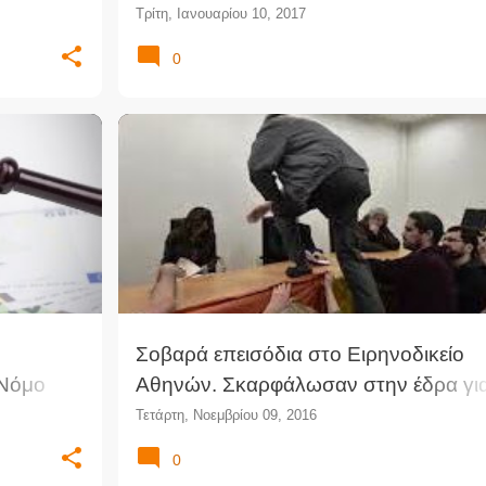
το Ειρηνοδικείο Καλλιθέας
Τρίτη, Ιανουαρίου 10, 2017
0
ΙΚΕΊΟ
ΔΙΑΔΉΛΩΣΗ
ΔΙΚΑΣΤΙΚΌ ΜΈΓΑΡΟ
ΕΙΡΗΝΟΔΙΚΕΊΟ
ΈΝΑ
+
ΕΠΕΙΣΌΔΙΑ
ΠΛΕΙΣΤΗΡΙΑΣΜΟΊ
ΣΥΜΒΟΛΑΙΟΓΡΆΦΟΣ
Σοβαρά επεισόδια στο Ειρηνοδικείο
 Νόμο
Αθηνών. Σκαρφάλωσαν στην έδρα γι
αποτρέψουν τους πλειστηριασμούς
Τετάρτη, Νοεμβρίου 09, 2016
(βίντεο)
0