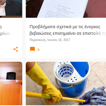
η
Προβλήματα σχετικά με τις ένορκες
ρίων :
βεβαιώσεις επισημαίνει σε επιστολή τ
νται!
στον Υπ.Δικαιοσύνης η Ολομέλεια
Παρασκευή, Ιουνίου 16, 2017
Ειρηνοδικείου Πειραιά
0
ΑΠΟΖΗΜΊΩΣΗ
ΔΙΚΑΣΤΉΡΙΟ
ΔΙΚΑΣΤΙΚΉ ΑΠΌΦΑΣΗ
+
ΕΙΡΗΝΟΔΙΚΕΊΟ
ΗΘΙΚΉ ΒΛΆΒΗ
ΝΟΜΟΛΟΓΊΑ