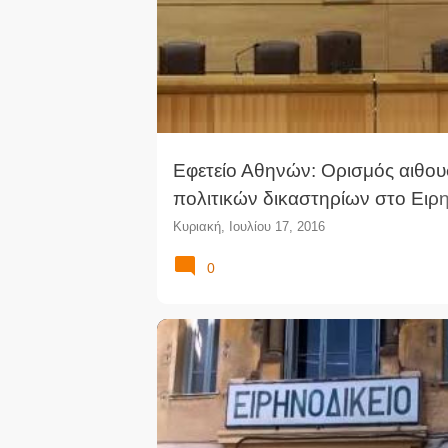
Εφετείο Αθηνών: Ορισμός αιθο
πολιτικών δικαστηρίων στο Ειρη
Αθηνών
Κυριακή, Ιουλίου 17, 2016
0
ΆΡΕΙΟΣ ΠΆΓΟΣ
ΔΙΚΑΣΤΈΣ
ΔΙΚΑΣΤΙΚΌ ΣΏΜΑ