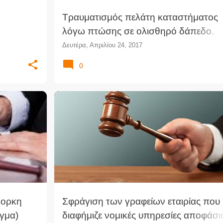
Τραυματισμός πελάτη καταστήματος
λόγω πτώσης σε ολισθηρό δάπεδο.
Αποζημιωτική ευθύνη του ιδιοκτήτη
Δευτέρα, Απριλίου 24, 2017
0
+
1
ΑΝΤΙΠΟΊΗΣΗ ΔΙΚΗΓΟΡΙΚΟΎ ΕΠΑΓΓΈΛΜΑΤΟΣ
ΔΙΑΦΉΜΙΣΗ
ΔΙΚΗΓΟΡΙΚΌΣ ΣΎΛΛΟΓΟΣ
ΔΙΚΗΓΌΡΟΙ
ΕΙΡΗΝΟΔΙΚΕΊΟ
νορκη
Σφράγιση των γραφείων εταιρίας που
γμα)
διαφήμιζε νομικές υπηρεσίες αποφάσι