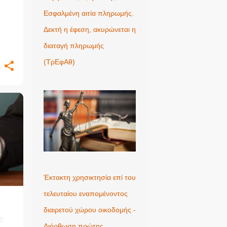
Εσφαλμένη αιτία πληρωμής.
Δεκτή η έφεση, ακυρώνεται η
διαταγή πληρωμής
(ΤρΕφΑθ)
+
Έκτακτη χρησικτησία επί του
τελευταίου εναπομένοντος
διαιρετού χώρου οικοδομής -
σε
Διόρθωση πρώτης