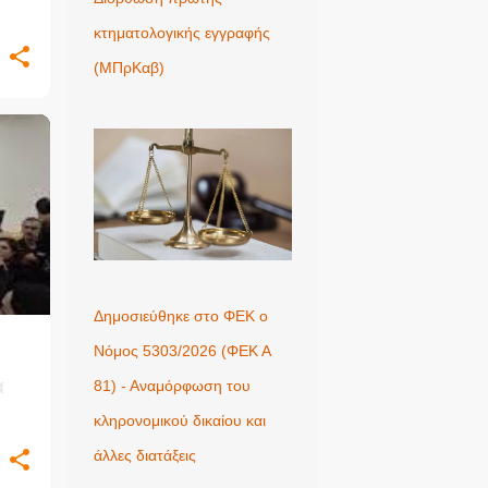
κτηματολογικής εγγραφής
(ΜΠρΚαβ)
+
Δημοσιεύθηκε στο ΦΕΚ ο
Νόμος 5303/2026 (ΦΕΚ Α
α να
81) - Αναμόρφωση του
κληρονομικού δικαίου και
άλλες διατάξεις