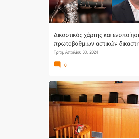
Δικαστικός χάρτης και ενοποίησ
πρωτοβάθμιων αστικών δικαστη
Περισσότερα προβλήματα γεννώ
Τρίτη, Απριλίου 30, 2024
0
ΔΙΚΑΣΤΈΣ
ΔΙΚΑΣΤΉΡΙΟ
ΔΙΚΑΣΤΙΚΆ ΝΈΑ
ΕΙΡΗΝΟΔΙΚΕΊΟ
ΕΙΡΗΝΟΔΊΚΗΣ
ΜΕΤΑΘΈΣΕΙΣ