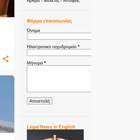
Άρθρα - Μελέτες - Απόψεις
Φόρμα επικοινωνίας
Όνομα
Ηλεκτρονικό ταχυδρομείο
*
Μήνυμα
*
+
1
Legal News in English