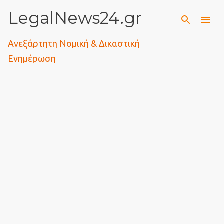
LegalNews24.gr
Μετάβαση στο κύριο περιεχόμενο
Ανεξάρτητη Νομική & Δικαστική
Ενημέρωση