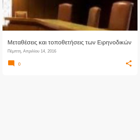
ρ
τ
ή
σ
ε
ι
Μεταθέσεις και τοποθετήσεις των Ειρηνοδικών
ς
Πέμπτη, Απριλίου 14, 2016
0