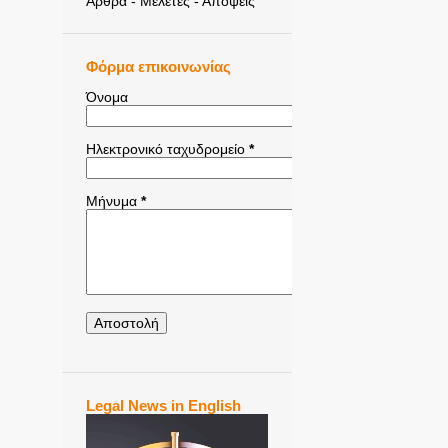
Άρθρα - Μελέτες - Απόψεις
Φόρμα επικοινωνίας
Όνομα
Ηλεκτρονικό ταχυδρομείο
*
Μήνυμα
*
Legal News in English