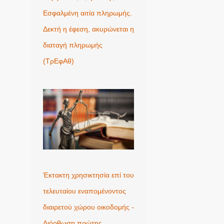
Εσφαλμένη αιτία πληρωμής.
Δεκτή η έφεση, ακυρώνεται η
διαταγή πληρωμής
(ΤρΕφΑθ)
Έκτακτη χρησικτησία επί του
τελευταίου εναπομένοντος
διαιρετού χώρου οικοδομής -
Διόρθωση πρώτης