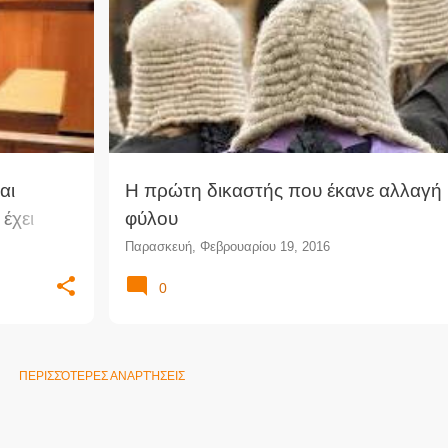
ΑΠΌΦΑΣΗ
ΑΛΛΑΓΉ ΦΎΛΟΥ
ΒΡΕΤΑΝΊΑ
ΔΙΕΘΝΕΊΣ ΕΙΔΉΣΕΙΣ
ΟΓΊΑ
+
ΔΙΕΜΦΥΛΙΚΌΣ
ΔΙΚΑΣΤΈΣ
ΔΙΚΑΣΤΉΣ
αι
Η πρώτη δικαστής που έκανε αλλαγή
έχει
φύλου
η
Παρασκευή, Φεβρουαρίου 19, 2016
0
ΠΕΡΙΣΣΌΤΕΡΕΣ ΑΝΑΡΤΉΣΕΙΣ