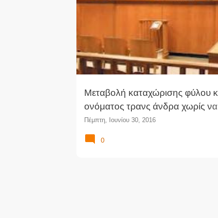
ΑΛΛΑΓΉ ΦΎΛΟΥ
ΔΙΕΜΦΥΛΙΚΌΣ
ΔΙΚΑΣΤΙΚΉ 
ν
ΕΙΡΗΝΟΔΙΚΕΊΟ
ΚΑΤΑΧΏΡΙΣΗ ΦΎΛΟΥ
ΝΟΜΟΛ
α
ρ
τ
ή
σ
ε
ι
Μεταβολή καταχώρισης φύλου κ
ς
ονόματος τρανς άνδρα χωρίς να 
προηγηθεί χειρουργική επέμβασ
Πέμπτη, Ιουνίου 30, 2016
(Ειρ.Αθ.)
0