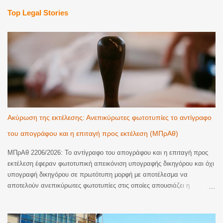
Top Legal Stories
Ακύρωση της εκτέλεσης: Ανεπικύρωτες φωτοτυπίες το αντίγραφο
του απογράφου και η επιταγή προς εκτέλεση (ΜΠρΑθ)
ΜΠρΑθ 2206/2026: Το αντίγραφο του απογράφου και η επιταγή προς
εκτέλεση έφεραν φωτοτυπική απεικόνιση υπογραφής δικηγόρου και όχι
υπογραφή δικηγόρου σε πρωτότυπη μορφή με αποτέλεσμα να
αποτελούν ανεπικύρωτες φωτοτυπίες στις οποίες απουσιάζει η
βεβαίωση της ακρίβειας του φωτοτυπικού αντιγράφου. Ακυρωση της
εκτέλεσης. Με την υπ’ αριθμ. 2206/2026 απόφαση του Μονομελούς
Πρωτοδικείου Αθηνών (Περιουσιακές διαφορές – Ανακοπές Εκτέλεσης)