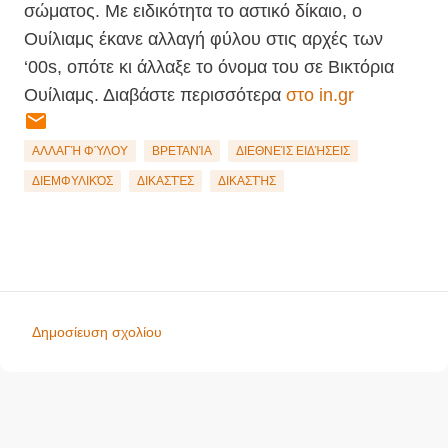
σώματος. Με ειδικότητα το αστικό δίκαιο, ο
Ουίλιαμς έκανε αλλαγή φύλου στις αρχές των
‘00s, οπότε κι άλλαξε το όνομα του σε Βικτόρια
Ουίλιαμς. Διαβάστε περισσότερα
στο
in.gr
ΑΛΛΑΓΉ ΦΎΛΟΥ
ΒΡΕΤΑΝΊΑ
ΔΙΕΘΝΕΊΣ ΕΙΔΉΣΕΙΣ
ΔΙΕΜΦΥΛΙΚΌΣ
ΔΙΚΑΣΤΈΣ
ΔΙΚΑΣΤΉΣ
Δημοσίευση σχολίου
Σ
χ
ό
λ
ι