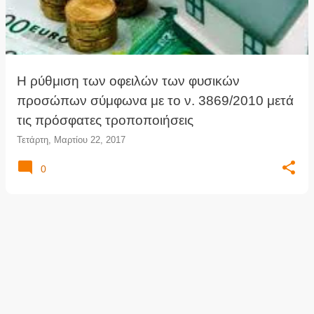
τ
ή
σ
ε
ι
Η ρύθμιση των οφειλών των φυσικών
ς
προσώπων σύμφωνα με το ν. 3869/2010 μετά
τις πρόσφατες τροποποιήσεις
Τετάρτη, Μαρτίου 22, 2017
0