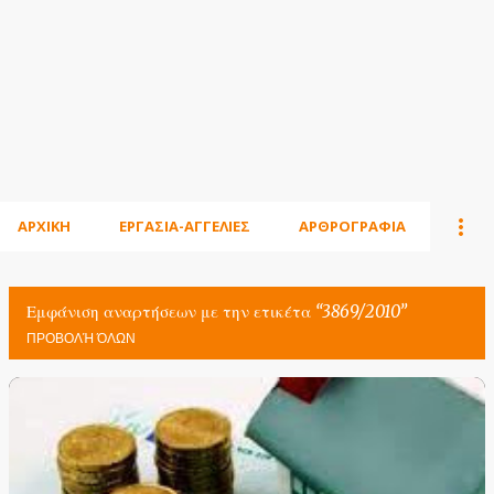
ΑΡΧΙΚΗ
ΕΡΓΑΣΙΑ-ΑΓΓΕΛΙΕΣ
ΑΡΘΡΟΓΡΑΦΙΑ
Εμφάνιση αναρτήσεων με την ετικέτα
3869/2010
ΠΡΟΒΟΛΉ ΌΛΩΝ
Α
ν
α
ρ