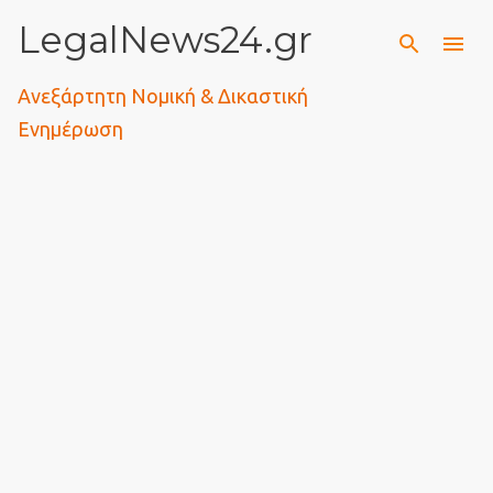
LegalNews24.gr
Μετάβαση στο κύριο περιεχόμενο
Ανεξάρτητη Νομική & Δικαστική
Ενημέρωση