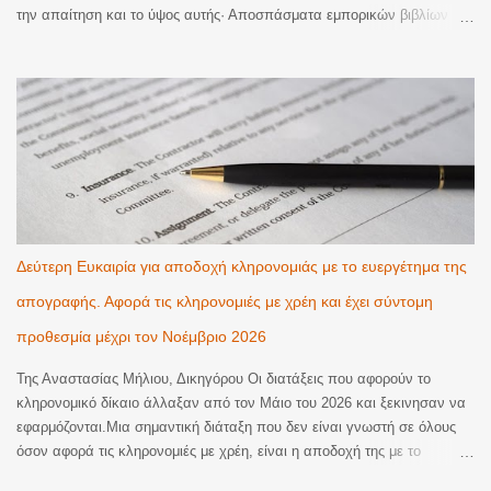
την απαίτηση και το ύψος αυτής· Αποσπάσματα εμπορικών βιβλίων
τράπεζας· παράγουν πλήρη απόδειξη για τα κονδύλια εκατέρωθεν
χρεοπιστώσεων και για το ύψος της οφειλής του δανειολήπτη μόνο επί
ύπαρξης σχετικής συμφωνίας μεταξύ των μερών που αποτέλεσε ρήτρα
ή γενικό όρο συναλλαγών της δανειακής σύμβασης άλλως στερούνται
αποδεικτικής ισχύος, ενώ θα πρέπει να προσκομίζονται σε πλήρη
μορφή, ήτοι από την έναρξη της συμβατικής σχέσης μέχρι και το
οριστικό κλείσιμο αυτής, εκτός εάν μεσολάβησε αναγνώριση της
οφειλής, οπότε η πιστώτρια δύναται να προσκομίσει την κίνηση από το
χρονικό σημείο της αναγνώρισης κι εντεύθεν. Στην προκειμένη
περίπτωση παραλείφθηκε η προσκόμιση της κίνησης από το έτος 2009
Δεύτερη Ευκαιρία για αποδοχή κληρονομιάς με το ευεργέτημα της
έως και το 2014, κι ενώ υφίστατο πρόσθετη πράξη αναγνώρισης του
απογραφής. Αφορά τις κληρονομιές με χρέη και έχει σύντομη
καταλοίπου, η τελευταία...
προθεσμία μέχρι τον Νοέμβριο 2026
Της Αναστασίας Μήλιου, Δικηγόρου Οι διατάξεις που αφορούν το
κληρονομικό δίκαιο άλλαξαν από τον Μάιο του 2026 και ξεκινησαν να
εφαρμόζονται.Μια σημαντική διάταξη που δεν είναι γνωστή σε όλους
όσον αφορά τις κληρονομιές με χρέη, είναι η αποδοχή της με το
ευεργέτημα της απογραφής. Πρακτικά πρόκειται για τις κληρονομιές