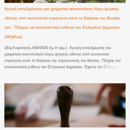
Αγωγή αποζημίωσης για χρηματική ικανοποίηση λόγω ψυχικής
οδύνης από αυτοκτονία στρατιώτη κατά τη διάρκεια της θητείας
του - Πλήρης και αποκλειστική ευθύνη του Ελληνικού Δημοσίου
(ΔΕφΚομ)
ΔΕφ Κομοτηνής Α68/2026 (τμ.Α τριμ.): Αγωγή αποζημίωσης για
χρηματική ικανοποίηση λόγω ψυχικής οδύνης από αυτοκτονία
στρατιώτη κατά τη διάρκεια της στρατιωτικής του θητείας. Πλήρης και
αποκλειστική ευθύνη του Ελληνικού Δημοσίου. Έφεση του Ελληνικού
Δημοσίου κατά οριστικής απόφασης του Τριμελούς Διοικητικού
Πρωτοδικείου Αλεξανδρούπολης, με την οποία έγινε εν μέρει δεκτή
αγωγή αποζημίωσης για χρηματική ικανοποίηση λόγω ψυχικής οδύνης
και αναγνωρίστηκε η υποχρέωση του εκκαλούντος Δημοσίου να
καταβάλει στην εφεσίβλητη το συνολικό ποσό των 110.000€ (70.000€
ατομικά και 40.000€ ως μοναδική κληρονόμο των αποβιωσάντων
γονέων της, ήτοι 20.000€ για λογαριασμό εκάστου), ως εύλογη
χρηματική ικανοποίηση για την ψυχική οδύνη που υπέστησαν η ίδια και
οι δικαιοπάροχοί της από τον θάνατο, δι' αυτοκτονίας, του υιού της και