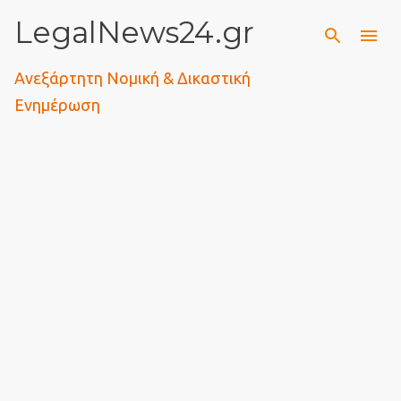
LegalNews24.gr
Μετάβαση στο κύριο περιεχόμενο
Ανεξάρτητη Νομική & Δικαστική
Ενημέρωση