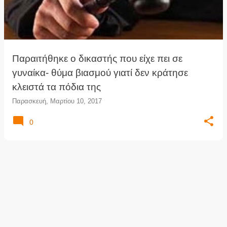
τ
ή
σ
ε
ι
Παραιτήθηκε ο δικαστής που είχε πει σε
ς
γυναίκα- θύμα βιασμού γιατί δεν κράτησε
κλειστά τα πόδια της
Παρασκευή, Μαρτίου 10, 2017
0