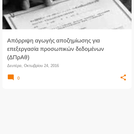
ρ
τ
ή
σ
ε
ι
Απόρριψη αγωγής αποζημίωσης για
ς
επεξεργασία προσωπικών δεδομένων
(ΔΠρΑθ)
Δευτέρα, Οκτωβρίου 24, 2016
0