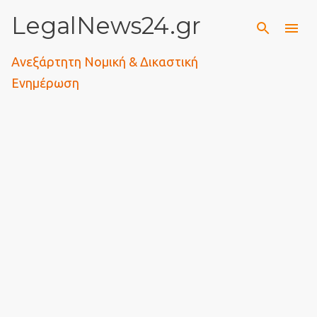
LegalNews24.gr
Μετάβαση στο κύριο περιεχόμενο
Ανεξάρτητη Νομική & Δικαστική
Ενημέρωση