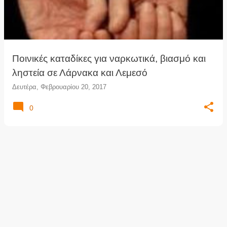
τ
ή
σ
ε
ι
Ποινικές καταδίκες για ναρκωτικά, βιασμό και
ς
ληστεία σε Λάρνακα και Λεμεσό
Δευτέρα, Φεβρουαρίου 20, 2017
0