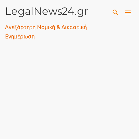
LegalNews24.gr
Μετάβαση στο κύριο περιεχόμενο
Ανεξάρτητη Νομική & Δικαστική
Ενημέρωση