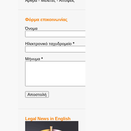
Άρθρα - Μελέτες - Απόψεις
Φόρμα επικοινωνίας
Όνομα
Ηλεκτρονικό ταχυδρομείο
*
Μήνυμα
*
Legal News in English