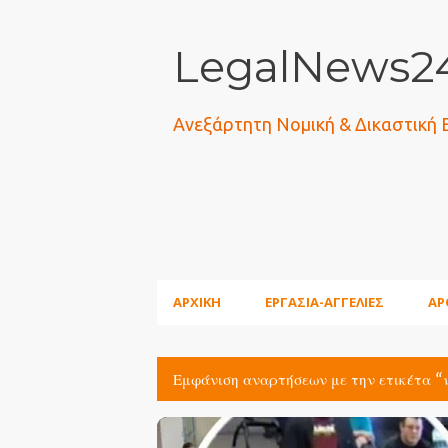
LegalNews24
Ανεξάρτητη Νομική & Δικαστική
ΑΡΧΙΚΗ
ΕΡΓΑΣΙΑ-ΑΓΓΕΛΙΕΣ
ΑΡ
Εμφάνιση αναρτήσεων με την ετικέτα
Α