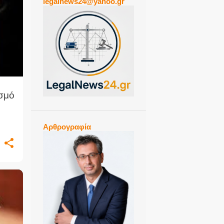
legalnews24@yahoo.gr
+
1
ασμό
Αρθρογραφία
+
1