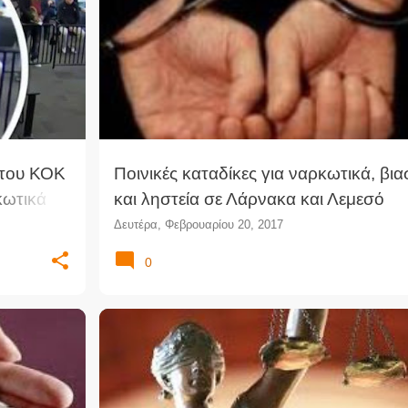
ΒΙΑΣΜΌΣ
ΔΙΚΑΣΤΉΡΙΟ
ΈΓΚΛΗΜΑ
+
 του ΚΟΚ
Ποινικές καταδίκες για ναρκωτικά, βι
κωτικά
και ληστεία σε Λάρνακα και Λεμεσό
Δευτέρα, Φεβρουαρίου 20, 2017
0
Ά
+
1
ΕΚΔΉΛΩΣΗ
ΕΞΑΡΤΉΣΕΙΣ
ΚΕΘΕΑ
ΝΑΡΚΩΤΙΚΆ