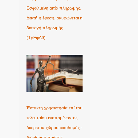
Εσφαλμένη αιτία πληρωμής.
Δεκτή η έφεση, ακυρώνεται η
διαταγή πληρωμής
(ΤρΕφΑθ)
Έκτακτη χρησικτησία επί του
τελευταίου εναπομένοντος
διαιρετού χώρου οικοδομής -
Διόρθωση πρώτης