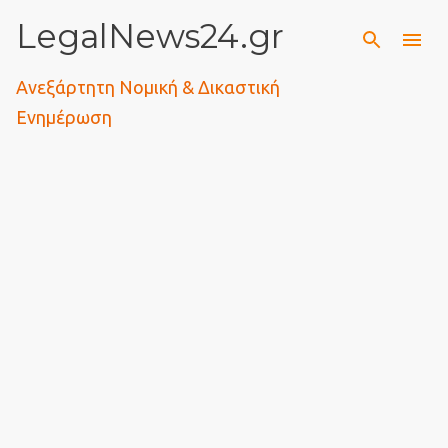
LegalNews24.gr
Μετάβαση στο κύριο περιεχόμενο
Ανεξάρτητη Νομική & Δικαστική
Ενημέρωση