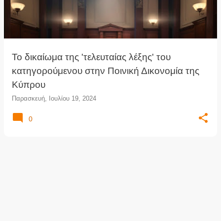
τ
ή
σ
ε
ι
Το δικαίωμα της 'τελευταίας λέξης' του
ς
κατηγορούμενου στην Ποινική Δικονομία της
Κύπρου
Παρασκευή, Ιουλίου 19, 2024
0