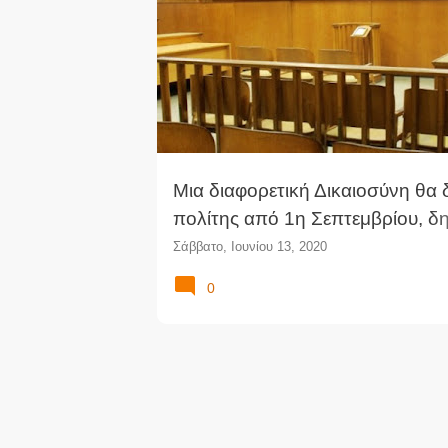
ΑΠΟΝΟΜΉ ΔΙΚΑΙΟΣΎΝΗΣ
ΔΙΚΑΙΟΣΎΝΗ
ν
α
ρ
τ
ή
σ
ε
ι
Μια διαφορετική Δικαιοσύνη θα δ
ς
πολίτης από 1η Σεπτεμβρίου, δ
Υπουργός Δικαιοσύνης
Σάββατο, Ιουνίου 13, 2020
0