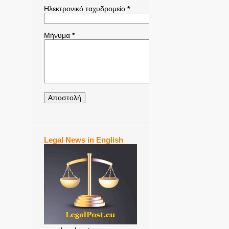
Ηλεκτρονικό ταχυδρομείο
*
Μήνυμα
*
Legal News in English