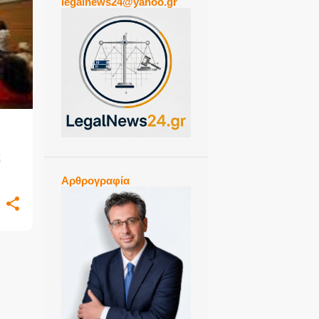
legalnews24@yahoo.gr
+
ς
Αρθρογραφία