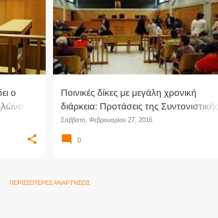
+
1
ΑΛΕΞΑΝΔΡΉΣ
ΑΠΟΝΟΜΉ ΔΙΚΑΙΟΣΎΝΗΣ
ΔΊΚΗ
ΠΟΙΝΙΚΉ ΔΊΚΗ
ΠΡΟΤΆΣΕΙΣ
ΣΥΝΤΟΝΙΣΤΙΚΉ ΕΠΙΤΡΟΠΉ
ει ο
Ποινικές δίκες με μεγάλη χρονική
ηλώνει ο
διάρκεια: Προτάσεις της Συντονιστική
Επιτροπής Δικηγορικών Συλλόγων
Σάββατο, Φεβρουαρίου 27, 2016
0
ΠΕΡΙΣΣΌΤΕΡΕΣ ΑΝΑΡΤΉΣΕΙΣ