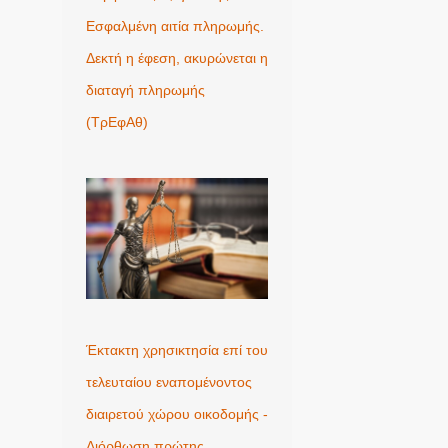
Εσφαλμένη αιτία πληρωμής.
Δεκτή η έφεση, ακυρώνεται η
διαταγή πληρωμής
(ΤρΕφΑθ)
Έκτακτη χρησικτησία επί του
τελευταίου εναπομένοντος
διαιρετού χώρου οικοδομής -
Διόρθωση πρώτης