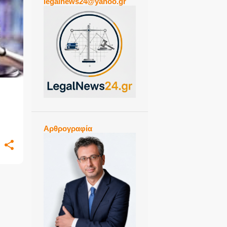
legalnews24@yahoo.gr
+
1
Αρθρογραφία