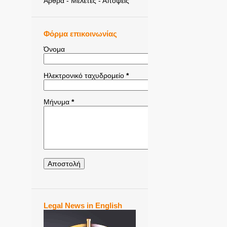
Άρθρα - Μελέτες - Απόψεις
Φόρμα επικοινωνίας
Όνομα
Ηλεκτρονικό ταχυδρομείο
*
Μήνυμα
*
Legal News in English