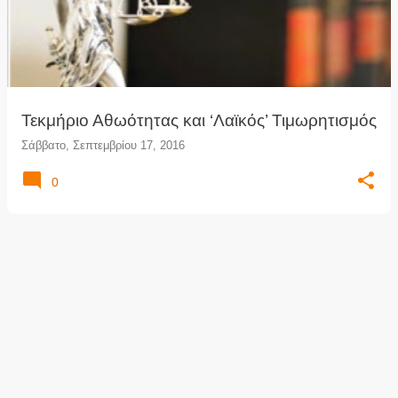
ρ
τ
ή
σ
ε
ι
Τεκμήριο Αθωότητας και ‘Λαϊκός’ Τιμωρητισμός
ς
Σάββατο, Σεπτεμβρίου 17, 2016
0