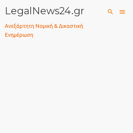
LegalNews24.gr
Μετάβαση στο κύριο περιεχόμενο
Ανεξάρτητη Νομική & Δικαστική
Ενημέρωση