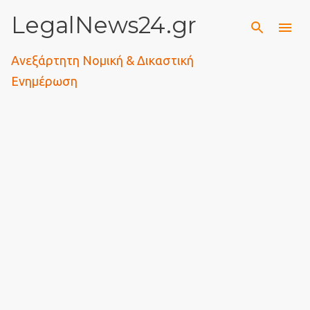
LegalNews24.gr
Μετάβαση στο κύριο περιεχόμενο
Ανεξάρτητη Νομική & Δικαστική
Ενημέρωση