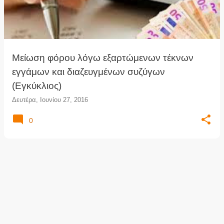
τ
ή
σ
ε
ι
Μείωση φόρου λόγω εξαρτώμενων τέκνων
ς
εγγάμων και διαζευγμένων συζύγων
(Εγκύκλιος)
Δευτέρα, Ιουνίου 27, 2016
0