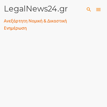
LegalNews24.gr
Μετάβαση στο κύριο περιεχόμενο
Ανεξάρτητη Νομική & Δικαστική
Ενημέρωση