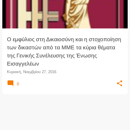
ρ
τ
ή
σ
ε
ι
Ο εμφύλιος στη Δικαιοσύνη και η στοχοποίηση
ς
των δικαστών από τα ΜΜΕ τα κύρια θέματα
της Γενικής Συνέλευσης της Ένωσης
Εισαγγελέων
Κυριακή, Νοεμβρίου 27, 2016
0