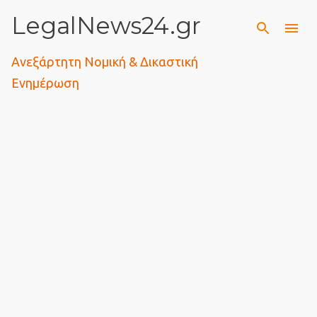
LegalNews24.gr
Μετάβαση στο κύριο περιεχόμενο
Ανεξάρτητη Νομική & Δικαστική
Ενημέρωση