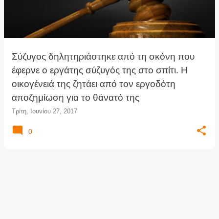
τ
ή
σ
ε
ι
Σύζυγος δηλητηριάστηκε από τη σκόνη που
ς
έφερνε ο εργάτης σύζυγός της στο σπίτι. Η
οικογένειά της ζητάει από τον εργοδότη
αποζημίωση για το θάνατό της
Τρίτη, Ιουνίου 27, 2017
0