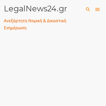
LegalNews24.gr
Μετάβαση στο κύριο περιεχόμενο
Ανεξάρτητη Νομική & Δικαστική
Ενημέρωση