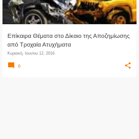
τ
ή
σ
ε
ι
Επίκαιρα Θέματα στο Δίκαιο της Αποζημίωσης
ς
από Τροχαία Ατυχήματα
Κυριακή, Ιουνίου 12, 2016
0