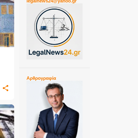
legalnews24@yahoo.gr
+
1
Αρθρογραφία
+