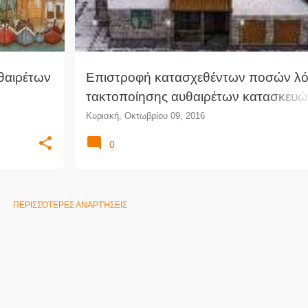
θαιρέτων
Eπιστροφή κατασχεθέντων ποσών λ
τακτοποίησης αυθαιρέτων κατασκευώ
§ 5 ν.
(ΣτΠ)
Κυριακή, Οκτωβρίου 09, 2016
0
ΠΕΡΙΣΣΌΤΕΡΕΣ ΑΝΑΡΤΉΣΕΙΣ