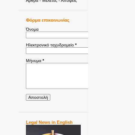
Άρθρα - Μελέτες - Απόψεις
Φόρμα επικοινωνίας
Όνομα
Ηλεκτρονικό ταχυδρομείο
*
Μήνυμα
*
Legal News in English