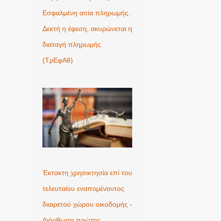
Εσφαλμένη αιτία πληρωμής.
Δεκτή η έφεση, ακυρώνεται η
διαταγή πληρωμής
(ΤρΕφΑθ)
Έκτακτη χρησικτησία επί του
τελευταίου εναπομένοντος
διαιρετού χώρου οικοδομής -
Διόρθωση πρώτης