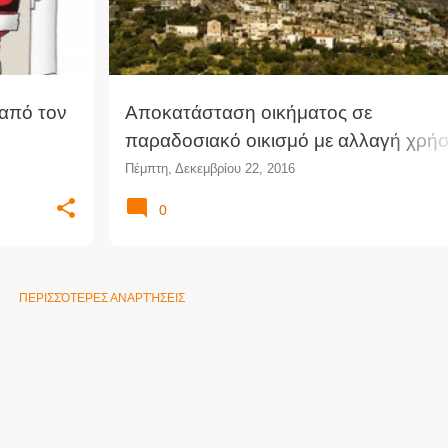
 από τον
Αποκατάσταση οικήματος σε
παραδοσιακό οικισμό με αλλαγή χρή
του σε τουριστικό κατάλυμα - Έννοια
Πέμπτη, Δεκεμβρίου 22, 2016
εισοδήματος από οικοδομές
0
ΠΕΡΙΣΣΌΤΕΡΕΣ ΑΝΑΡΤΉΣΕΙΣ