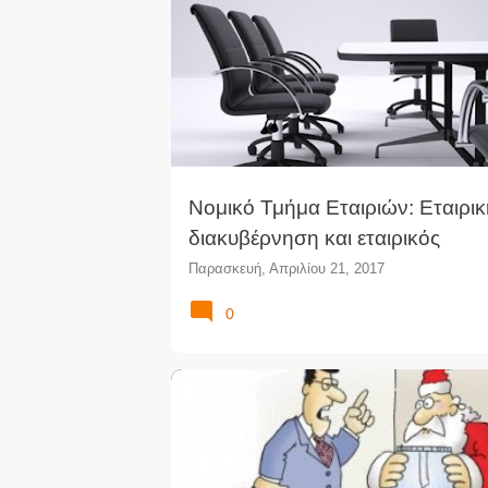
ΆΡΘΡΑ
ΔΙΚΗΓΌΡΟΙ
ΕΤΑΙΡΊΑ
ν
α
ρ
τ
ή
σ
ε
ι
Νομικό Τμήμα Εταιριών: Εταιρικ
ς
διακυβέρνηση και εταιρικός
επαρχιωτισμός
Παρασκευή, Απριλίου 21, 2017
0
ΆΡΘΡΑ
ΔΙΚΗΓΟΡΙΚΆ ΝΈΑ