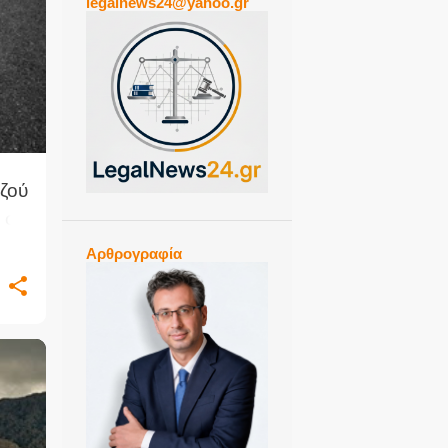
legalnews24@yahoo.gr
+
ζού
 σε
Αρθρογραφία
+
2