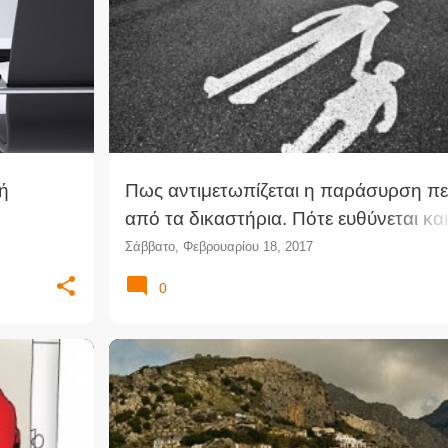
+
1
ΑΝΑΣΤΑΣΊΑ ΜΉΛΙΟΥ
ΆΡΘΡΑ
ΝΟΜΟΛΟΓΊΑ
ΠΕΖΟΊ
ΣΥΝΥΠΑΙΤΙΌΤΗΤΑ
ΤΡΟΧΑΊΑ
ΤΡΟΧΑΊΟ ΑΤΎΧΗΜΑ
ή
Πως αντιμετωπίζεται η παράσυρση πε
από τα δικαστήρια. Πότε ευθύνεται και
τι ποσοστό ο πεζός
Σάββατο, Φεβρουαρίου 18, 2017
0
+
1
ΑΚΊΝΗΤΟ
ΆΡΘΡΑ
ΔΊΚΑΙΟ ΠΕΡΙΒΆΛΛΟΝΤΟΣ