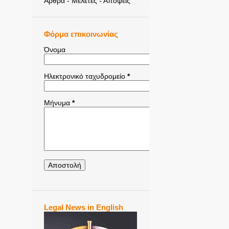
Άρθρα - Μελέτες - Απόψεις
Φόρμα επικοινωνίας
Όνομα
Ηλεκτρονικό ταχυδρομείο
*
Μήνυμα
*
Legal News in English