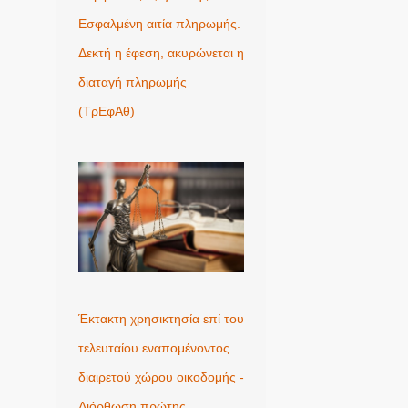
Εσφαλμένη αιτία πληρωμής.
Δεκτή η έφεση, ακυρώνεται η
διαταγή πληρωμής
(ΤρΕφΑθ)
Έκτακτη χρησικτησία επί του
τελευταίου εναπομένοντος
διαιρετού χώρου οικοδομής -
Διόρθωση πρώτης