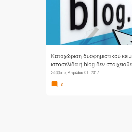
ΆΡΕΙΟΣ ΠΆΓΟΣ
ΔΙΑΔΊΚΤΥΟ
ΔΙΚΑΣΤΙΚΉ ΑΠΌΦ
ν
α
ρ
τ
ή
σ
ε
ι
Καταχώριση δυσφημιστικού κειμ
ς
ιστοσελίδα ή blog δεν στοιχειοθε
αδίκημα τελούμενο δια του τύπο
Σάββατο, Απριλίου 01, 2017
0