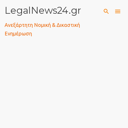
LegalNews24.gr
Μετάβαση στο κύριο περιεχόμενο
Ανεξάρτητη Νομική & Δικαστική
Ενημέρωση