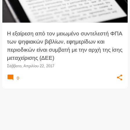
τ
ή
σ
ε
ι
Η εξαίρεση από τον μειωμένο συντελεστή ΦΠΑ
ς
των ψηφιακών βιβλίων, εφημερίδων και
περιοδικών είναι συμβατή με την αρχή της ίσης
μεταχείρισης (ΔΕΕ)
Σάββατο, Απριλίου 22, 2017
0