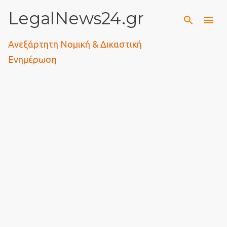
LegalNews24.gr
Μετάβαση στο κύριο περιεχόμενο
Ανεξάρτητη Νομική & Δικαστική
Ενημέρωση