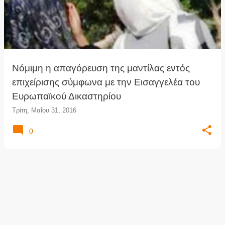
ρ
τ
ή
σ
ε
ι
Νόμιμη η απαγόρευση της μαντίλας εντός
ς
επιχείρισης σύμφωνα με την Εισαγγελέα του
Ευρωπαϊκού Δικαστηρίου
Τρίτη, Μαΐου 31, 2016
0