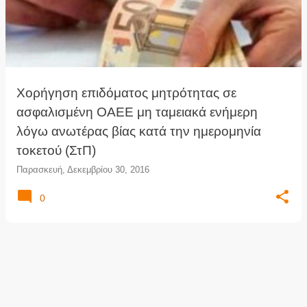
ρ
τ
ή
σ
ε
ι
Χορήγηση επιδόματος μητρότητας σε
ς
ασφαλισμένη ΟΑΕΕ μη ταμειακά ενήμερη
λόγω ανωτέρας βίας κατά την ημερομηνία
τοκετού (ΣτΠ)
Παρασκευή, Δεκεμβρίου 30, 2016
0