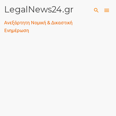
LegalNews24.gr
Μετάβαση στο κύριο περιεχόμενο
Ανεξάρτητη Νομική & Δικαστική
Ενημέρωση