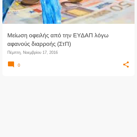
τ
ή
σ
ε
ι
Mείωση οφειλής από την ΕΥΔΑΠ λόγω
ς
αφανούς διαρροής (ΣτΠ)
Πέμπτη, Νοεμβρίου 17, 2016
0