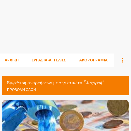
ΑΡΧΙΚΗ
ΕΡΓΑΣΙΑ-ΑΓΓΕΛΙΕΣ
ΑΡΘΡΟΓΡΑΦΙΑ
Εμφάνιση αναρτήσεων με την ετικέτα
διαρροή
ΠΡΟΒΟΛΉ ΌΛΩΝ
Α
ν
α
ρ