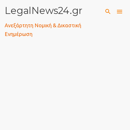
LegalNews24.gr
Μετάβαση στο κύριο περιεχόμενο
Ανεξάρτητη Νομική & Δικαστική
Ενημέρωση