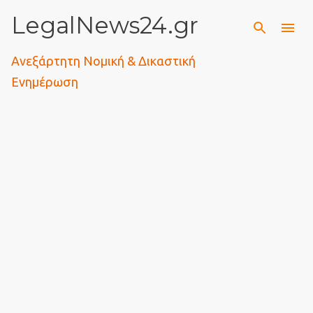
LegalNews24.gr
Μετάβαση στο κύριο περιεχόμενο
Ανεξάρτητη Νομική & Δικαστική
Ενημέρωση