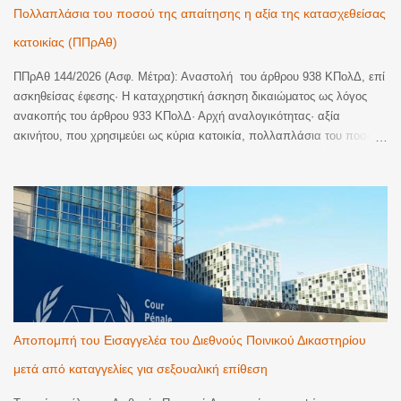
Πολλαπλάσια του ποσού της απαίτησης η αξία της κατασχεθείσας
έγγραφα στερούνταν της απαιτούμενης αποδε...
κατοικίας (ΠΠρΑθ)
ΠΠρΑθ 144/2026 (Ασφ. Μέτρα): Αναστολή του άρθρου 938 ΚΠολΔ, επί
ασκηθείσας έφεσης· H καταχρηστική άσκηση δικαιώματος ως λόγος
ανακοπής του άρθρου 933 ΚΠολΔ· Αρχή αναλογικότητας· αξία
ακινήτου, που χρησιμεύει ως κύρια κατοικία, πολλαπλάσια του ποσού
της απαίτησης· Ύπαρξη και έτερης ακίνητης περιουσίας, ελεύθερης
βαρών, ώστε να παρέχεται στην επισπεύδουσα η δυνατότητα επιλογής
ως προς το περιουσιακό αντικείμενο που θα μπορούσε να επιβάλει
αναγκαστική κατάσχεση και να ικανοποιηθεί· Προφανής δυσαναλογία
μεταξύ του χρησιμοποιούμενου μέσου και του επιδιωκόμενου σκοπού
και υπέρβαση της αρχής της αναλογικότητας. Αναστέλλεται η
διαδικασία της αναγκαστικής εκτέλεσης, μέχρι την έκδοση απόφασης
επί της έφεσης. Η απόφαση δημοσιεύεται με επιμέλεια του δικηγόρου
Πειραιά Γεωργίου Λ. Καλτσά. Η Απόφαση Εδώ
Αποπομπή του Εισαγγελέα του Διεθνούς Ποινικού Δικαστηρίου
μετά από καταγγελίες για σεξουαλική επίθεση