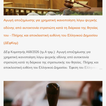
Αγωγή αποζημίωσης για χρηματική ικανοποίηση λόγω ψυχικής
οδύνης από αυτοκτονία στρατιώτη κατά τη διάρκεια της θητείας
του - Πλήρης και αποκλειστική ευθύνη του Ελληνικού Δημοσίου
(ΔΕφΚομ)
ΔΕφ Κομοτηνής Α68/2026 (τμ.Α τριμ.): Αγωγή αποζημίωσης για
χρηματική ικανοποίηση λόγω ψυχικής οδύνης από αυτοκτονία
στρατιώτη κατά τη διάρκεια της στρατιωτικής του θητείας. Πλήρης και
αποκλειστική ευθύνη του Ελληνικού Δημοσίου. Έφεση του Ελληνικού
Δημοσίου κατά οριστικής απόφασης του Τριμελούς Διοικητικού
Πρωτοδικείου Αλεξανδρούπολης, με την οποία έγινε εν μέρει δεκτή
αγωγή αποζημίωσης για χρηματική ικανοποίηση λόγω ψυχικής οδύνης
και αναγνωρίστηκε η υποχρέωση του εκκαλούντος Δημοσίου να
καταβάλει στην εφεσίβλητη το συνολικό ποσό των 110.000€ (70.000€
ατομικά και 40.000€ ως μοναδική κληρονόμο των αποβιωσάντων
γονέων της, ήτοι 20.000€ για λογαριασμό εκάστου), ως εύλογη