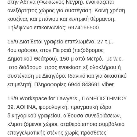
στην Αθήνα (Φωκίωνος Νέγρη), ενοικιάζεται
ανεξάρτητος χώρος για συστέγαση. Κοινή χρήση
κουζίνας και μπάνιου και κεντρική θέρμανση.
Τηλέφωνο επικοινωνίας: 6974166500.
16/9 Διατίθεται γραφείο επιπλωμένο, 27 τ.μ.
4ου ορόφου, στον Πειραιά (πεζόδρομος
Δημοτικού Θεάτρου), 150 μ από Μετρό, με w.c.
στο διάδρομο προς ενοικίαση εξ ολοκλήρου ή
συστέγαση με Δικηγόρο. Ιδανικό και για δικαστικό
επιμελητή. Πληροφορίες 6944-843691 viber
16/9 W
orkspace for Lawyers , ΠΑΝΕΠΙΣΤΗΜΙΟΥ
39, ΑΘΗΝΑ, φορολογική, πραγματική έδρα
δικηγορικού γραφείου, αίθουσα συνεδριάσεων,
κλιματιζόμενοι χώροι, σταθερό ετήσιο συμβόλαιο
επαγγελματικής στένης χωρίς πρόσθετες