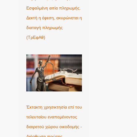
Εσφαλμένη αιτία πληρωμής.
Δεκτή η έφεση, ακυρώνεται η
διαταγή πληρωμής
(ΤρΕφΑθ)
Έκτακτη χρησικτησία επί του
τελευταίου εναπομένοντος
διαιρετού χώρου οικοδομής -
Διόρθωση πρώτης