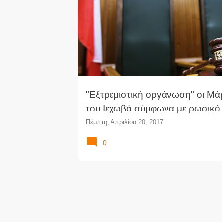
ΔΙΕΘΝΉ ΝΈΑ
ΔΙΚΑΣΤΉΡΙΟ
ΜΆΡΤΥΡΕΣ ΤΟΥ Ι
ν
ΠΡΟΣΦΥΓΉ
ΡΩΣΊΑ
α
ρ
τ
ή
σ
ε
ι
"Εξτρεμιστική οργάνωση" οι Μά
ς
του Ιεχωβά σύμφωνα με ρωσικό
δικαστήριο
Πέμπτη, Απριλίου 20, 2017
0