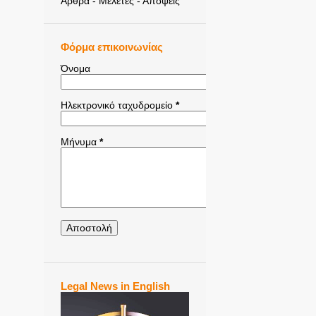
Άρθρα - Μελέτες - Απόψεις
Φόρμα επικοινωνίας
Όνομα
Ηλεκτρονικό ταχυδρομείο
*
Μήνυμα
*
Legal News in English