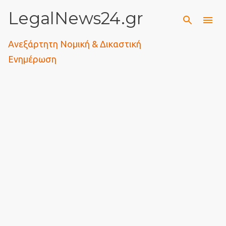
LegalNews24.gr
Μετάβαση στο κύριο περιεχόμενο
Ανεξάρτητη Νομική & Δικαστική
Ενημέρωση