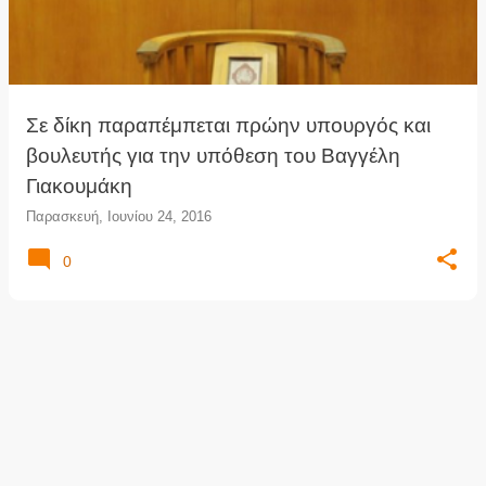
τ
ή
σ
ε
ι
Σε δίκη παραπέμπεται πρώην υπουργός και
ς
βουλευτής για την υπόθεση του Βαγγέλη
Γιακουμάκη
Παρασκευή, Ιουνίου 24, 2016
0