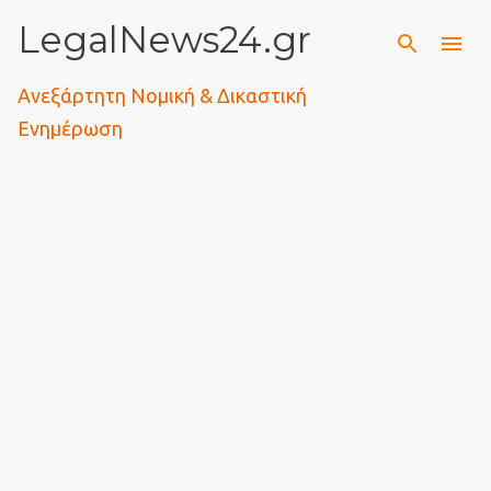
LegalNews24.gr
Μετάβαση στο κύριο περιεχόμενο
Ανεξάρτητη Νομική & Δικαστική
Ενημέρωση