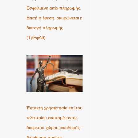
Εσφαλμένη αιτία πληρωμής.
Δεκτή η έφεση, ακυρώνεται η
διαταγή πληρωμής
(ΤρΕφΑθ)
Έκτακτη χρησικτησία επί του
τελευταίου εναπομένοντος
διαιρετού χώρου οικοδομής -
Διόρθωση πρώτης