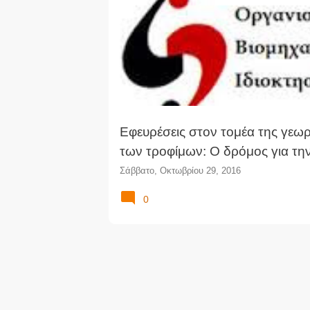
ΕΥΡΕΣΙΤΕΧΝΊΑ
ΕΦΕΥΡΈΣΕΙΣ
ν
α
ρ
τ
ή
σ
ε
ι
Εφευρέσεις στον τομέα της γεωρ
ς
των τροφίμων: Ο δρόμος για τη
Σάββατο, Οκτωβρίου 29, 2016
0