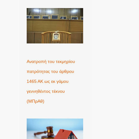
Ανατροπή του τεκμηρίου
πατρότητας του άρθρου
1465 ΑΚ ως εκ γάμου
γεννηθέντος τέκνου
(MΠρΑθ)