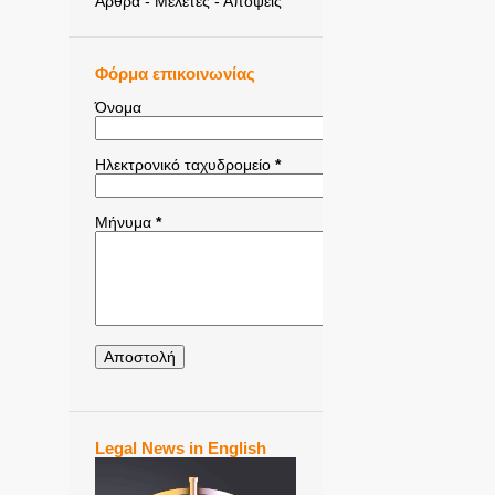
Άρθρα - Μελέτες - Απόψεις
Φόρμα επικοινωνίας
Όνομα
Ηλεκτρονικό ταχυδρομείο
*
Μήνυμα
*
Legal News in English