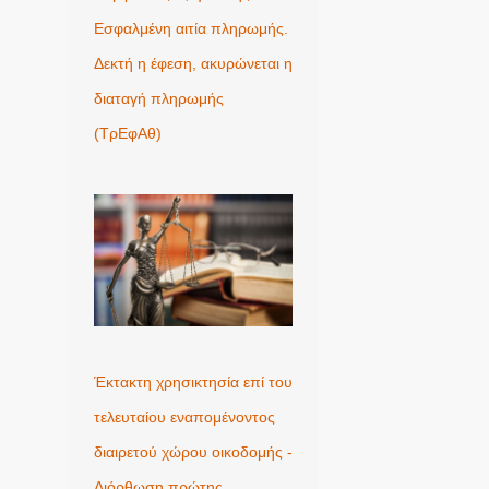
Εσφαλμένη αιτία πληρωμής.
Δεκτή η έφεση, ακυρώνεται η
διαταγή πληρωμής
(ΤρΕφΑθ)
Έκτακτη χρησικτησία επί του
τελευταίου εναπομένοντος
διαιρετού χώρου οικοδομής -
Διόρθωση πρώτης