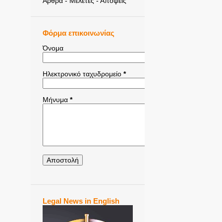
Άρθρα - Μελέτες - Απόψεις
Φόρμα επικοινωνίας
Όνομα
Ηλεκτρονικό ταχυδρομείο
*
Μήνυμα
*
Legal News in English