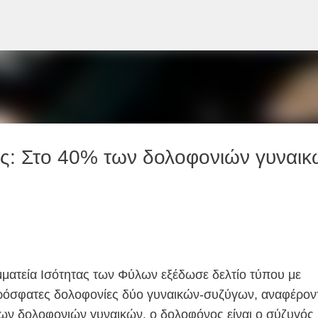
Μετάβαση στο κύριο περιεχόμενο
ας: Στο 40% των δολοφονιών γυναικ
μματεία Ισότητας των Φύλων εξέδωσε δελτίο τύπου με
ρόσφατες δολοφονίες δύο γυναικών-συζύγων, αναφέρον
των δολοφονιών γυναικών, ο δολοφόνος είναι ο σύζυγός