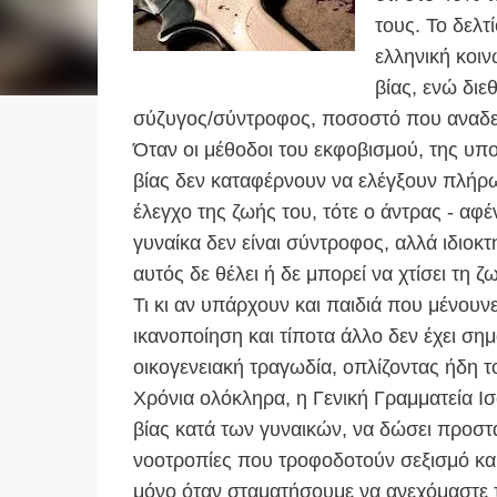
τους. Το δελτ
ελληνική κοι
βίας, ενώ δι
σύζυγος/σύντροφος, ποσοστό που αναδει
Όταν οι μέθοδοι του εκφοβισμού, της υπο
βίας δεν καταφέρνουν να ελέγξουν πλήρως
έλεγχο της ζωής του, τότε ο άντρας - αφέ
γυναίκα δεν είναι σύντροφος, αλλά ιδιοκτησ
αυτός δε θέλει ή δε μπορεί να χτίσει τη ζ
Τι κι αν υπάρχουν και παιδιά που μένου
ικανοποίηση και τίποτα άλλο δεν έχει σημα
οικογενειακή τραγωδία, οπλίζοντας ήδη τ
Χρόνια ολόκληρα, η Γενική Γραμματεία Ι
βίας κατά των γυναικών, να δώσει προστα
νοοτροπίες που τροφοδοτούν σεξισμό και
μόνο όταν σταματήσουμε να ανεχόμαστε τη