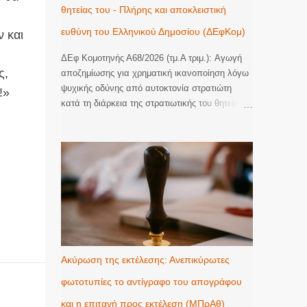
θητείας του - Πλήρης και αποκλειστική
ευθύνη του Ελληνικού Δημοσίου (ΔΕφΚομ)
 και
ΔΕφ Κομοτηνής Α68/2026 (τμ.Α τριμ.): Αγωγή
ς,
αποζημίωσης για χρηματική ικανοποίηση λόγω
ψυχικής οδύνης από αυτοκτονία στρατιώτη
!»
κατά τη διάρκεια της στρατιωτικής του θητείας.
Πλήρης και αποκλειστική ευθύνη του Ελληνικού
Δημοσίου. Έφεση του Ελληνικού Δημοσίου κατά
οριστικής απόφασης του Τριμελούς Διοικητικού
Πρωτοδικείου Αλεξανδρούπολης, με την οποία
έγινε εν μέρει δεκτή αγωγή αποζημίωσης για
χρηματική ικανοποίηση λόγω ψυχικής οδύνης
και αναγνωρίστηκε η υποχρέωση του
εκκαλούντος Δημοσίου να καταβάλει στην
εφεσίβλητη το συνολικό ποσό των 110.000€
(70.000€ ατομικά και 40.000€ ως μοναδική
Ακύρωση της εκτέλεσης: Ανεπικύρωτες
κληρονόμο των αποβιωσάντων γονέων της,
φωτοτυπίες το αντίγραφο του απογράφου
ήτοι 20.000€ για λογαριασμό εκάστου), ως
εύλογη χρηματική ικανοποίηση για την ψυχική
και η επιταγή προς εκτέλεση (ΜΠρΑθ)