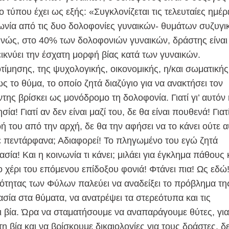
ίο τύπου έχει ως εξής: «Συγκλονίζεται τις τελευταίες ημέρ
νωνία από τις δυο δολοφονίες γυναικών- θυμάτων συζυγι
εθνώς, στο 40% των δολοφονιών γυναικών, δράστης είναι
κνύει την έσχατη μορφή βίας κατά των γυναικών.
τίμησης, της ψυχολογικής, οικονομικής, η/και σωματικής
 το θύμα, το οποίο ζητά διαζύγιο για να ανακτήσει τον
ντης βρίσκει ως μονόδρομο τη δολοφονία. Γιατί γι’ αυτόν 
ία! Γιατί αν δεν είναι μαζί του, δε θα είναι πουθενά! Γιατ
ωή του από την αρχή, δε θα την αφήσει να το κάνει ούτε α
νε πεντάρφανα; Αδιαφορεί! Το πληγωμένο του εγώ ζητά
σία! Και η κοινωνία τι κάνει; μιλάει για έγκλημα πάθους 
ο χέρι του επόμενου επίδοξου φονιά! Φτάνει πια! Ως εδώ
σότητας των Φύλων παλεύει να αναδείξει το πρόβλημα τη
σία στα θύματα, να ανατρέψει τα στερεότυπα και τις
 βία. Ώρα να σταματήσουμε να αναπαράγουμε θύτες, για
 βία και να βρίσκουμε δικαιολογίες για τους δράστες, δ