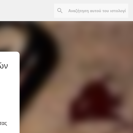
ών
τας