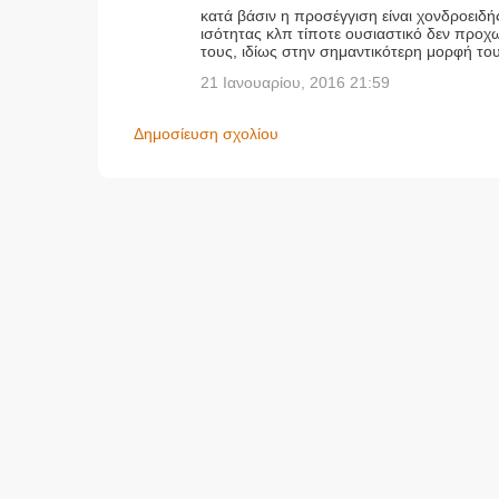
κατά βάσιν η προσέγγιση είναι χονδροειδή
χ
ισότητας κλπ τίποτε ουσιαστικό δεν προ
ό
τους, ιδίως στην σημαντικότερη μορφή του
λ
21 Ιανουαρίου, 2016 21:59
ι
α
Δημοσίευση σχολίου