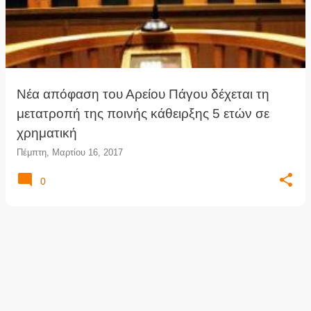
ρ
τ
ή
σ
ε
ι
Νέα απόφαση του Αρείου Πάγου δέχεται τη
ς
μετατροπή της ποινής κάθειρξης 5 ετών σε
χρηματική
Πέμπτη, Μαρτίου 16, 2017
0