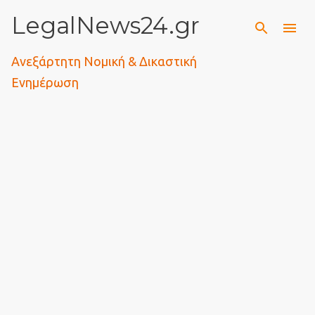
LegalNews24.gr
Μετάβαση στο κύριο περιεχόμενο
Ανεξάρτητη Νομική & Δικαστική
Ενημέρωση